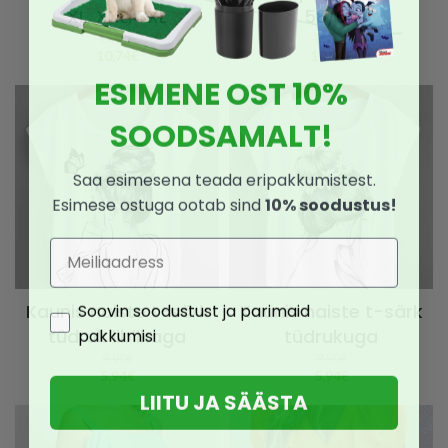
XL, XXL, 3XL
58/60
17,90
€
16,90
€
10,74
€
10,14
€
ESIMENE OST 10%
SOODSAMALT!
Saa esimesena teada eripakkumistest.
Esimese ostuga ootab sind
10% soodustus!
Email
Consent
Soovin soodustust ja parimaid
Kaunis naiste t-särk
Kaunis naiste t-särk
pakkumisi
tüdruk liblikaga
tüdrukuga
9,90
€
9,90
€
5,94
€
5,94
€
LIITU JA SÄÄSTA