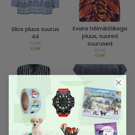
Evans hõlmiklõikega
Ellos pluus suurus
pluus, suured
44
suurused
15,90
€
9,54
€
15,90
€
9,54
€
Ilus pikem pluus, L,
Ivans pluus, suurus