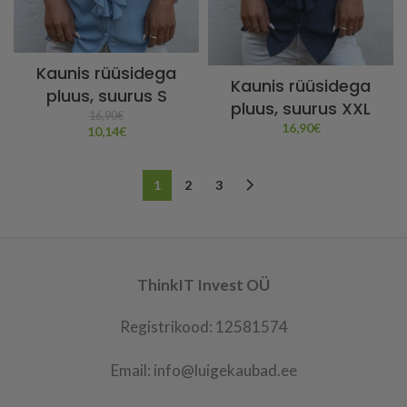
Kaunis rüüsidega
Kaunis rüüsidega
pluus, suurus S
pluus, suurus XXL
16,90
€
16,90
€
10,14
€
1
2
3
ThinkIT Invest OÜ
Registrikood: 12581574
Email: info@luigekaubad.ee