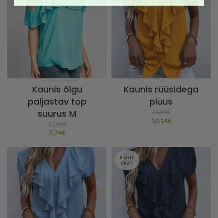
Kaunis õlgu
Kaunis rüüsidega
paljastav top
pluus
suurus M
16,90
€
10,14
€
12,90
€
7,74
€
SOLD
OUT