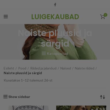
LUIGEKAUBAD
0
Naiste pluusid ja
särgid
Kategooriad
Esileht
Pood
Riided ja jalanõud
Naised
Naiste riided
Naiste pluusid ja särgid
Kuvatakse 1–12 tulemust 26-st
Show sidebar