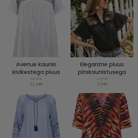
Avenue kaunis
Elegantne pluus
kivikestega pluus
pitskaunistusega
18,90
€
12,90
€
11,34
€
7,74
€