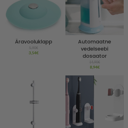
Äravooluklapp
Automaatne
vedelseebi
5,90
€
3,54
€
dosaator
14,90
€
8,94
€