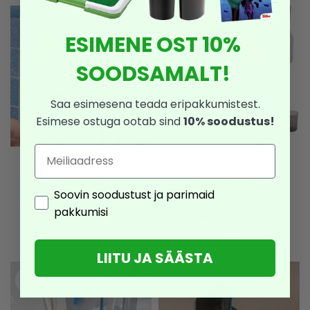
ESIMENE OST 10%
SOODSAMALT!
Saa esimesena teada eripakkumistest.
Esimese ostuga ootab sind
10% soodustus!
Email
Hambaharjade
Hambaharjade
hoidik
hoidik ja
Consent
Soovin soodustust ja parimaid
hambapasta
5,90
€
3,54
€
pakkumisi
dosaator
15,90
€
9,54
€
LIITU JA SÄÄSTA
SOLD
OUT