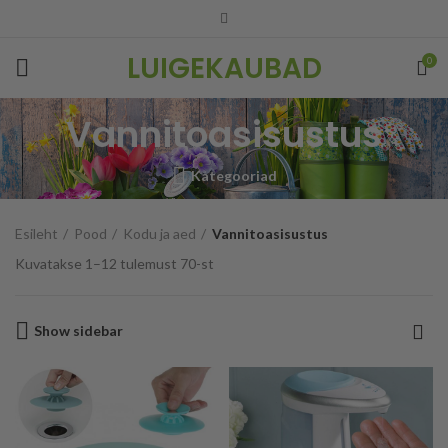
LUIGEKAUBAD
0
Vannitoasisustus
Kategooriad
Esileht
Pood
Kodu ja aed
Vannitoasisustus
Kuvatakse 1–12 tulemust 70-st
Show sidebar