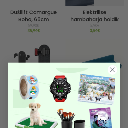
Dušilift Camargue
Elektrilise
Boha, 65cm
hambaharja hoidik
59,90
€
5,90
€
35,94
€
3,54
€
Elektrilise
Hambaharjade
hambaharja hoidik
hoidik
5,90
€
5,90
€
3,54
€
3,54
€