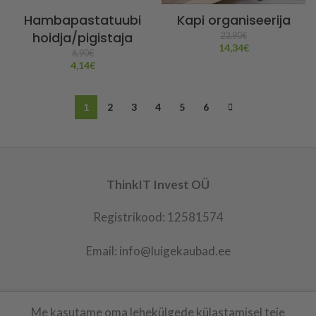
Hambapastatuubi
Kapi organiseerija
hoidja/pigistaja
23,90
€
14,34
€
6,90
€
4,14
€
1
2
3
4
5
6
ThinkIT Invest OÜ
Registrikood: 12581574
Email: info@luigekaubad.ee
Me kasutame oma lehekülgede külastamisel teie
LUIGEKAUBAD
2021