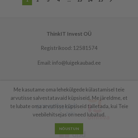
ThinkIT Invest OÜ
Registrikood: 12581574
Email: info@luigekaubad.ee
Me kasutame oma lehekülgede külastamisel teie
LUIGEKAUBAD
2021
arvutisse salvestatavaid küpsiseid. Me järeldme, et
te lubate oma arvutisse küpsiseid talletada, kui Teie
veebilehitsejas on need lubatud.
NÕUSTUN