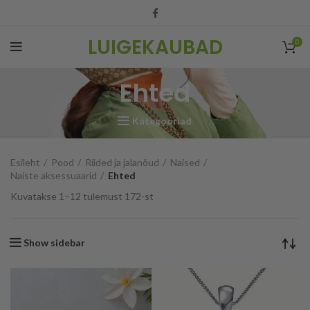
LUIGEKAUBAD
0
Ehted
Kategooriad
Esileht
Pood
Riided ja jalanõud
Naised
Naiste aksessuaarid
Ehted
Kuvatakse 1–12 tulemust 172-st
Show sidebar