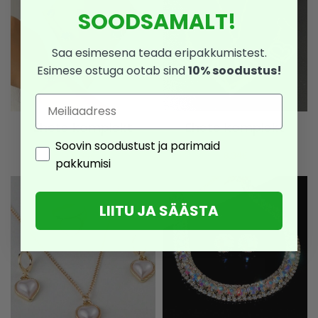
SOODSAMALT!
Saa esimesena teada eripakkumistest.
Esimese ostuga ootab sind
10% soodustus!
Email
Ehete komplekt
Ehete komplekt
Consent
Soovin soodustust ja parimaid
13,90
€
13,90
€
8,34
€
8,34
€
pakkumisi
LIITU JA SÄÄSTA