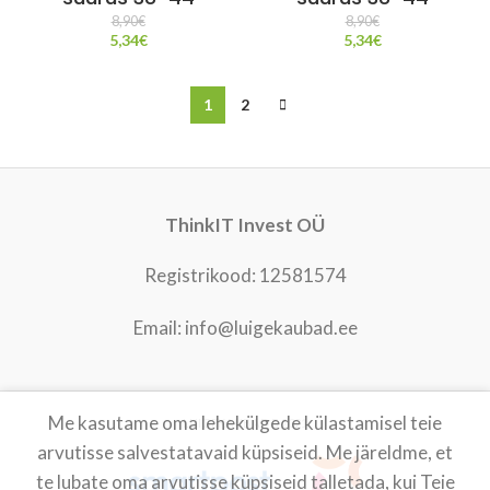
8,90
€
8,90
€
5,34
€
5,34
€
1
2
ThinkIT Invest OÜ
Registrikood: 12581574
Email: info@luigekaubad.ee
Me kasutame oma lehekülgede külastamisel teie
LUIGEKAUBAD
2021
arvutisse salvestatavaid küpsiseid. Me järeldme, et
te lubate oma arvutisse küpsiseid talletada, kui Teie