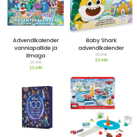
Advendikalender
Baby Shark
vanniapallide ja
advendikalender
limaga
39,90
€
23,94
€
25,90
€
15,54
€