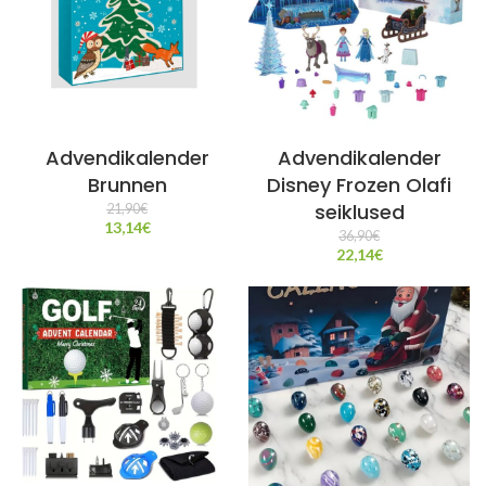
Advendikalender
Advendikalender
Brunnen
Disney Frozen Olafi
seiklused
21,90
€
13,14
€
36,90
€
22,14
€