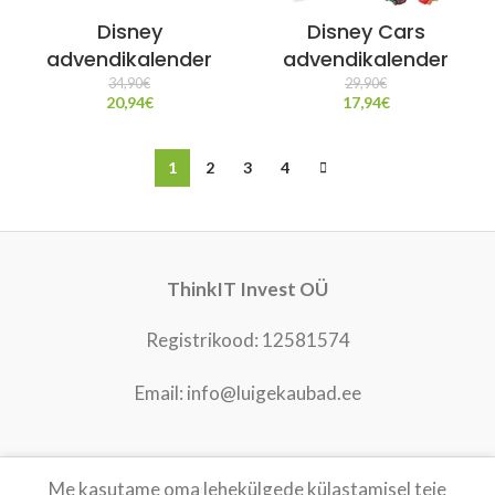
Disney
Disney Cars
advendikalender
advendikalender
34,90
€
29,90
€
20,94
€
17,94
€
1
2
3
4
ThinkIT Invest OÜ
Registrikood: 12581574
Email: info@luigekaubad.ee
Me kasutame oma lehekülgede külastamisel teie
LUIGEKAUBAD
2021