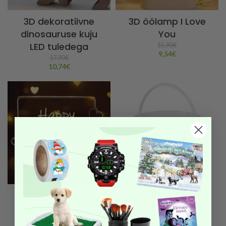
3D dekoratiivne
3D öölamp I Love
dinosauruse kuju
You
LED tuledega
15,90
€
9,54
€
17,90
€
10,74
€
3D öölamp
5L kokkuvolditav
muudetava
ämber
sõnumiga + pliiats
10,90
€