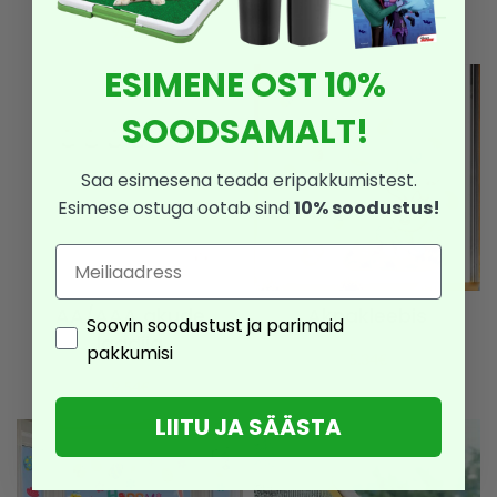
6,54
€
15,90
€
9,54
€
ESIMENE OST 10%
SOODSAMALT!
Saa esimesena teada eripakkumistest.
Esimese ostuga ootab sind
10% soodustus!
Email
AA/AAA akude
Aknakleebis
Consent
Soovin soodustust ja parimaid
laadija
8,90
€
pakkumisi
5,34
€
15,90
€
9,54
€
LIITU JA SÄÄSTA