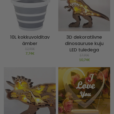
10L kokkuvolditav
3D dekoratiivne
ämber
dinosauruse kuju
LED tuledega
12,90
€
7,74
€
17,90
€
10,74
€