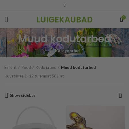
LUIGEKAUBAD
0
Muud kodutarbed
Kategooriad
Esileht
Pood
Kodu ja aed
Muud kodutarbed
Kuvatakse 1–12 tulemust 581-st
Show sidebar