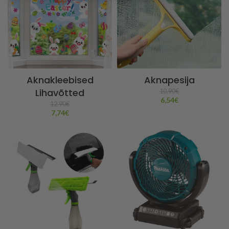
Aknakleebised
Aknapesija
Lihavõtted
10,90
€
6,54
€
12,90
€
7,74
€