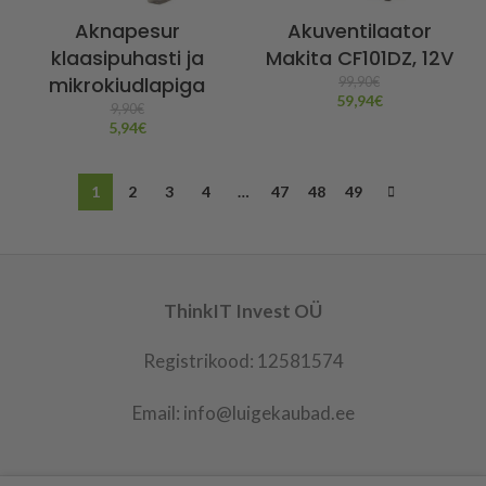
Aknapesur
Akuventilaator
klaasipuhasti ja
Makita CF101DZ, 12V
mikrokiudlapiga
99,90
€
59,94
€
9,90
€
5,94
€
1
2
3
4
…
47
48
49
ThinkIT Invest OÜ
Registrikood: 12581574
Email: info@luigekaubad.ee