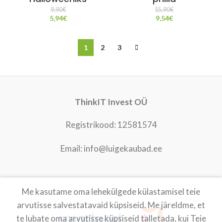
9,90
€
15,90
€
5,94
€
9,54
€
1
2
3
ThinkIT Invest OÜ
Registrikood: 12581574
Email: info@luigekaubad.ee
Me kasutame oma lehekülgede külastamisel teie
LUIGEKAUBAD
2021
arvutisse salvestatavaid küpsiseid. Me järeldme, et
te lubate oma arvutisse küpsiseid talletada, kui Teie