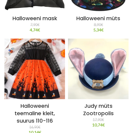
Halloweeni mask
Halloweeni müts
7,90
€
8,90
€
4,74
€
5,34
€
Halloweeni
Judy müts
teemaline kleit,
Zootropolis
suurus 110-116
17,90
€
10,74
€
16,90
€
10,14
€