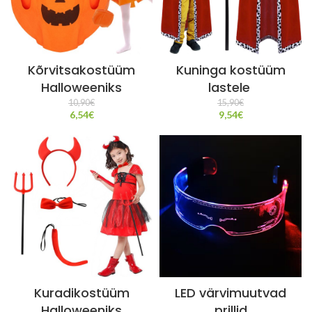
Kõrvitsakostüüm
Kuninga kostüüm
Halloweeniks
lastele
10,90
€
15,90
€
6,54
€
9,54
€
Kuradikostüüm
LED värvimuutvad
Halloweeniks
prillid