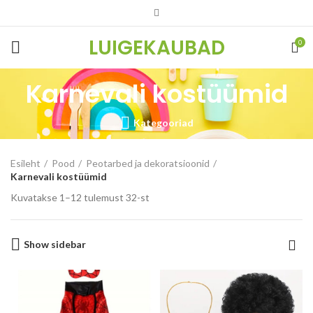
LUIGEKAUBAD
0
Karnevali kostüümid
Kategooriad
Esileht
Pood
Peotarbed ja dekoratsioonid
Karnevali kostüümid
Kuvatakse 1–12 tulemust 32-st
Show sidebar