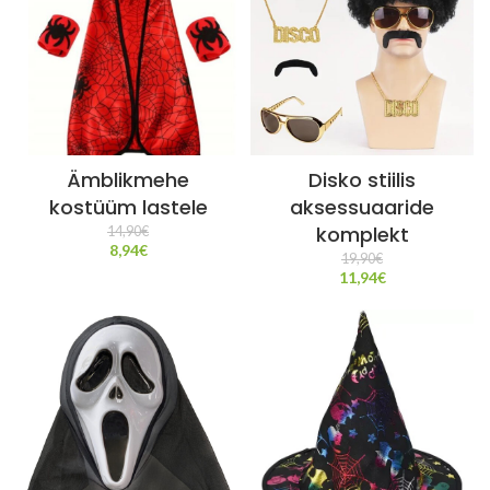
Ämblikmehe
Disko stiilis
kostüüm lastele
aksessuaaride
komplekt
14,90
€
8,94
€
19,90
€
11,94
€