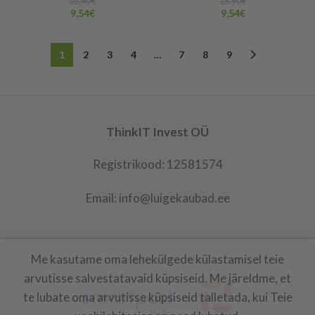
15,90
€
15,90
€
9,54
€
9,54
€
1
2
3
4
…
7
8
9
ThinkIT Invest OÜ
Registrikood: 12581574
Email: info@luigekaubad.ee
Me kasutame oma lehekülgede külastamisel teie
LUIGEKAUBAD
2021
arvutisse salvestatavaid küpsiseid. Me järeldme, et
te lubate oma arvutisse küpsiseid talletada, kui Teie