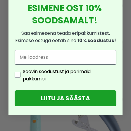
ESIMENE OST 10%
SOODSAMALT!
Saa esimesena teada eripakkumistest.
Esimese ostuga ootab sind
10% soodustus!
Email
Elektriline
Elektriline
ninaaspiraator
ninaaspiraator
Consent
Soovin soodustust ja parimaid
17,90
€
17,90
€
pakkumisi
10,74
€
10,74
€
LIITU JA SÄÄSTA