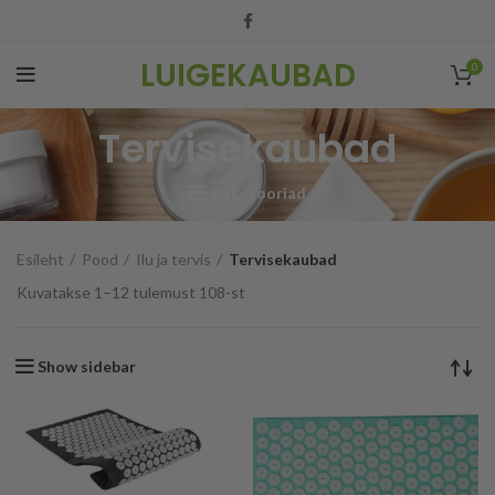
LUIGEKAUBAD
0
Tervisekaubad
Kategooriad
Esileht
Pood
Ilu ja tervis
Tervisekaubad
Kuvatakse 1–12 tulemust 108-st
Show sidebar