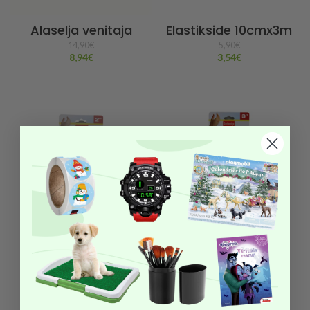
Alaselja venitaja
Elastikside 10cmx3m
14,90
€
5,90
€
8,94
€
3,54
€
Elastikside 5cmx5m
Elastikside
7,6cmx3m
4,90
€
2,94
€
5,90
€
3,54
€