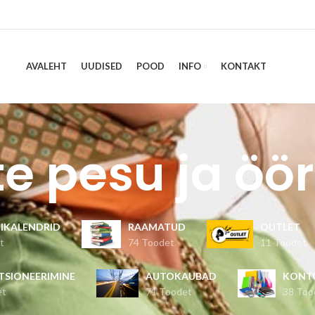
AVALEHT
UUDISED
POOD
INFO
KONTAKT
e pesu ja öö
IKALENDRID
RAAMATUD
OUTLET
t
74 Toodet
11 Toodet
TSIONEERIMINE
AUTOKAUBAD
KONT
et
71 Toodet
38 Too