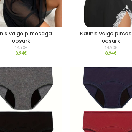
nis valge pitsosaga
Kaunis valge pitso
öösärk
öösärk
14,90
€
14,90
€
8,94
€
8,94
€