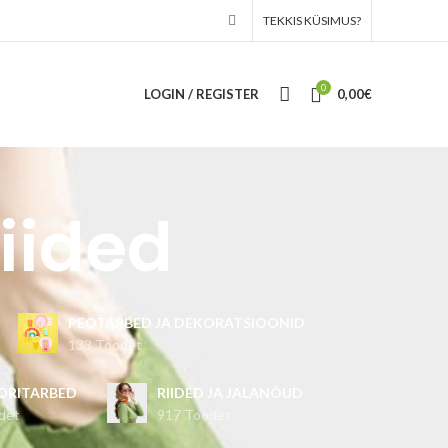
TEKKIS KÜSIMUS?
0
LOGIN / REGISTER
0,00
€
riided
PEOTARBED JA DEKORATSIOONID
133 Toodet
ORITARBED
RIIDED JA JALANÕUD
det
917 Toodet