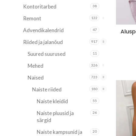
Kontoritarbed
38
Remont
122
Advendikalendrid
47
Alusp
Riided ja jalanõud
917
Suured suurused
11
Mehed
326
Naised
723
Naiste riided
180
Naiste kleidid
55
Naiste pluusid ja
26
särgid
Naiste kampsunid ja
20