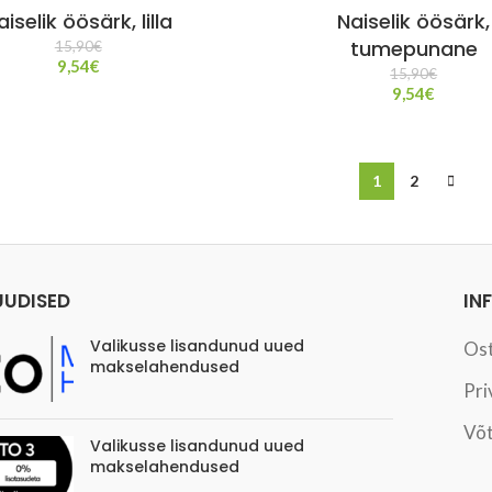
aiselik öösärk, lilla
Naiselik öösärk,
tumepunane
15,90
€
9,54
€
15,90
€
9,54
€
1
2
UUDISED
IN
Valikusse lisandunud uued
Os
makselahendused
Pri
Võt
Valikusse lisandunud uued
makselahendused