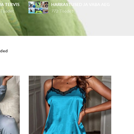
 JA TERVIS
HARRASTUSED JA VABA AEG
 Toodet
772 Toodet
ided