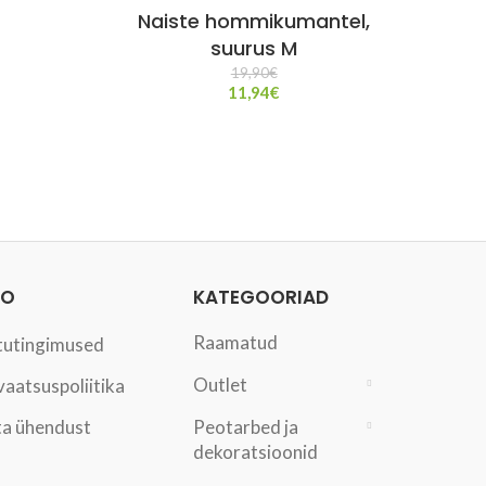
Naiste hommikumantel,
suurus M
19,90
€
11,94
€
FO
KATEGOORIAD
Raamatud
tutingimused
Outlet
vaatsuspoliitika
a ühendust
Peotarbed ja
dekoratsioonid