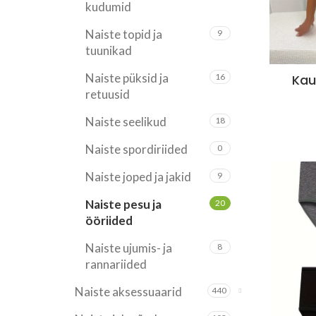
kudumid
Naiste topid ja
9
tuunikad
Naiste püksid ja
16
Kau
retuusid
Naiste seelikud
18
Naiste spordiriided
0
Naiste joped ja jakid
9
Naiste pesu ja
20
ööriided
Naiste ujumis- ja
8
rannariided
Naiste aksessuaarid
440