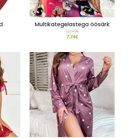
d
Multikategelastega öösärk
12,90
€
7,74
€