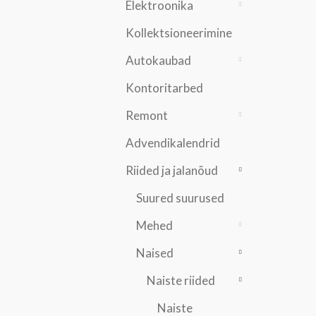
Elektroonika
Kollektsioneerimine
Autokaubad
Kontoritarbed
Remont
Advendikalendrid
Riided ja jalanõud
Suured suurused
Mehed
Naised
Naiste riided
Naiste