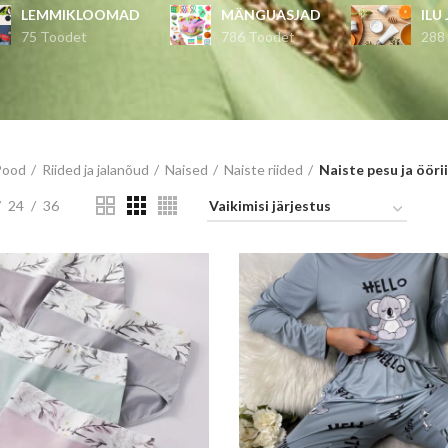
LEMMIKLOOMAD
MÄNGUASJAD
ILU
75 Toodet
786 Toodet
288
Pood
Riided ja jalanõud
Naised
Naiste riided
Naiste pesu ja ööri
24
36