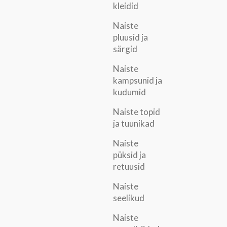
kleidid
Naiste
pluusid ja
särgid
Naiste
kampsunid ja
kudumid
Naiste topid
ja tuunikad
Naiste
püksid ja
retuusid
Naiste
seelikud
Naiste