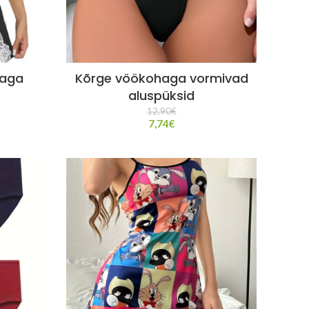
saga
Kõrge vöökohaga vormivad
aluspüksid
12,90
€
7,74
€