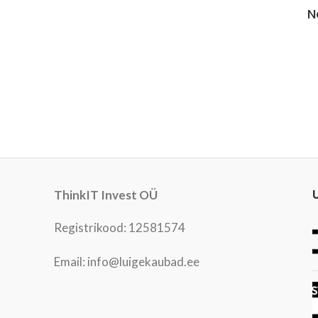
hind
hind
N
ThinkIT Invest OÜ
Registrikood: 12581574
Email: info@luigekaubad.ee