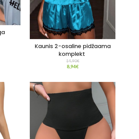
ga
Kaunis 2-osaline pidžaama
komplekt
14,90
€
8,94
€