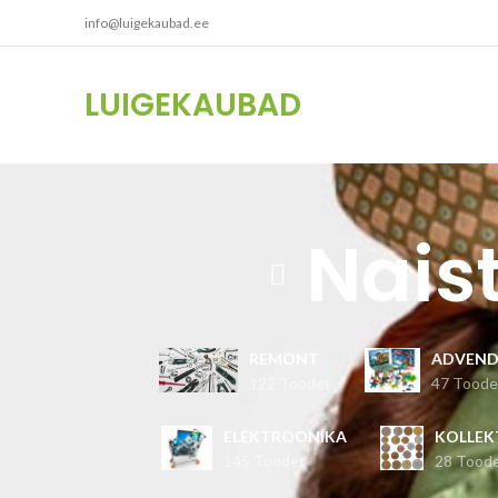
info@luigekaubad.ee
LUIGEKAUBAD
Naist
REMONT
ADVEND
122 Toodet
47 Toode
ELEKTROONIKA
KOLLEK
145 Toodet
28 Tood