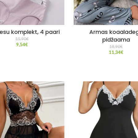
esu komplekt, 4 paari
Armas koaalade
pidžaama
15,90
€
9,54
€
18,90
€
11,34
€