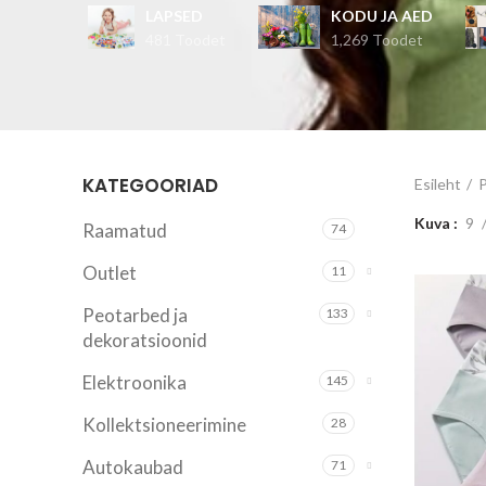
LAPSED
KODU JA AED
481 Toodet
1,269 Toodet
KATEGOORIAD
Esileht
Kuva
9
Raamatud
74
Outlet
11
Peotarbed ja
133
dekoratsioonid
Elektroonika
145
Kollektsioneerimine
28
Autokaubad
71