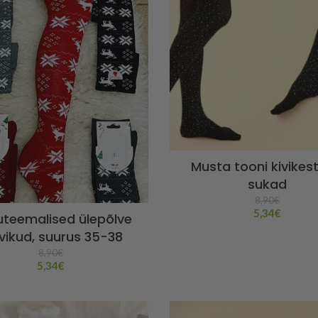
Musta tooni kivikes
sukad
8,90
€
5,34
€
uteemalised ülepõlve
vikud, suurus 35-38
8,90
€
5,34
€