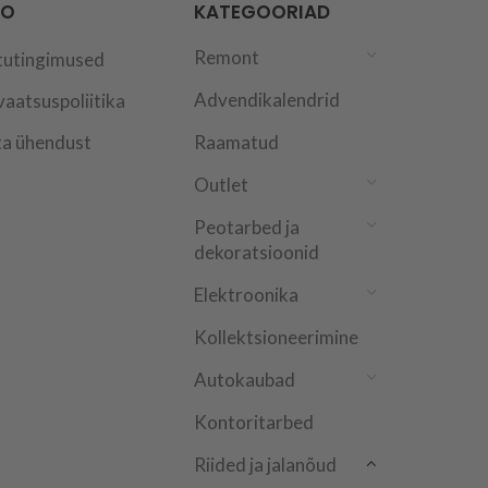
FO
KATEGOORIAD
Remont
tutingimused
Advendikalendrid
vaatsuspoliitika
a ühendust
Raamatud
Outlet
Peotarbed ja
dekoratsioonid
Elektroonika
Kollektsioneerimine
Autokaubad
Kontoritarbed
Riided ja jalanõud