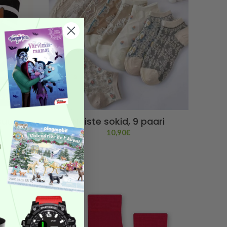
suurus
Naiste sokid, 9 paari
10,90
€