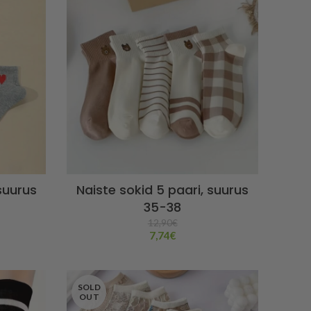
suurus
Naiste sokid 5 paari, suurus
35-38
12,90
€
7,74
€
SOLD
OUT