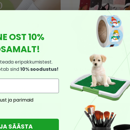
NE OST 10%
SAMALT!
teada eripakkumistest.
e sokid 5 paari, suurus
Naiste sokid 5 paari, 
otab sind
10% soodustus!
35-38
35-38
15,90
€
14,90
€
9,54
€
8,94
€
ust ja parimaid
U JA SÄÄSTA