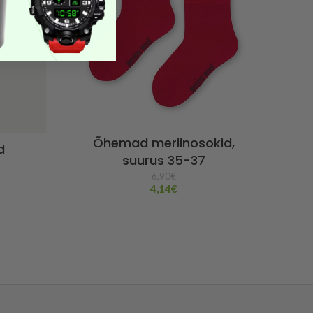
Õhemad meriinosokid,
d
suurus 35-37
6,90
€
4,14
€