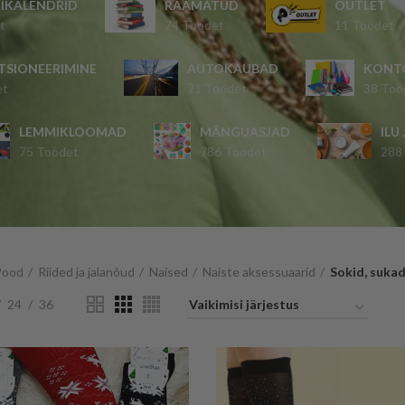
IKALENDRID
RAAMATUD
OUTLET
t
74 Toodet
11 Toodet
TSIONEERIMINE
AUTOKAUBAD
KONT
et
71 Toodet
38 Too
LEMMIKLOOMAD
MÄNGUASJAD
ILU
75 Toodet
786 Toodet
288
Pood
Riided ja jalanõud
Naised
Naiste aksessuaarid
Sokid, sukad
24
36