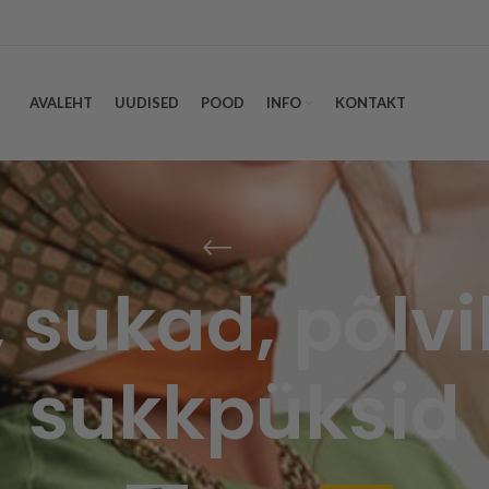
AVALEHT
UUDISED
POOD
INFO
KONTAKT
, sukad, põlvi
sukkpüksid