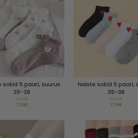
e sokid 5 paari, suurus
Naiste sokid 5 paari, 
35-38
35-38
11,90
€
12,90
€
7,14
€
7,74
€