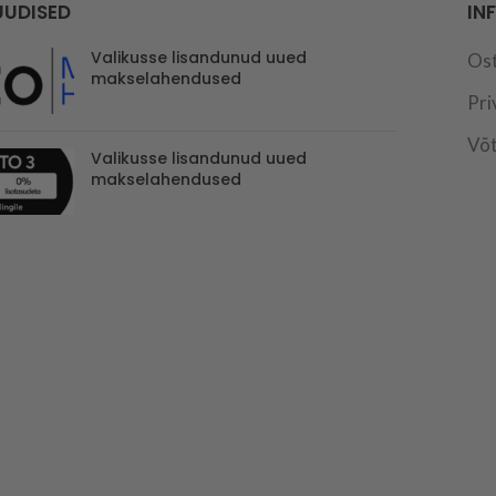
UUDISED
IN
Valikusse lisandunud uued
Os
makselahendused
Pri
Võt
Valikusse lisandunud uued
makselahendused