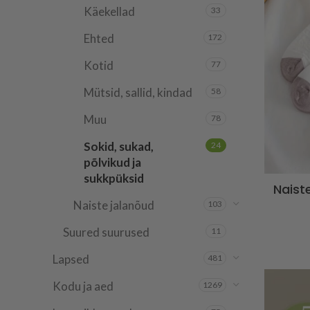
Käekellad
33
Ehted
172
Kotid
77
Mütsid, sallid, kindad
58
Muu
78
Sokid, sukad,
24
põlvikud ja
sukkpüksid
Naist
Naiste jalanõud
103
Suured suurused
11
Lapsed
481
Kodu ja aed
1269