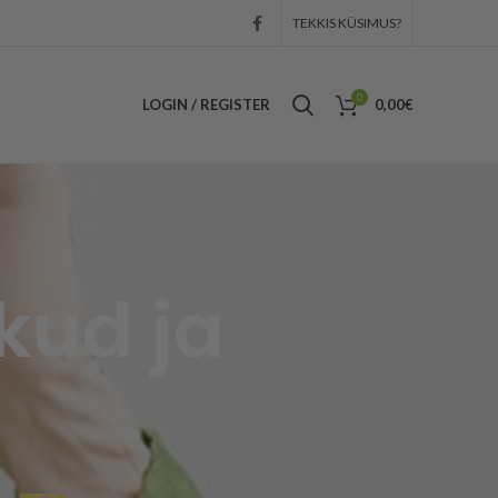
TEKKIS KÜSIMUS?
0
LOGIN / REGISTER
0,00
€
kud ja