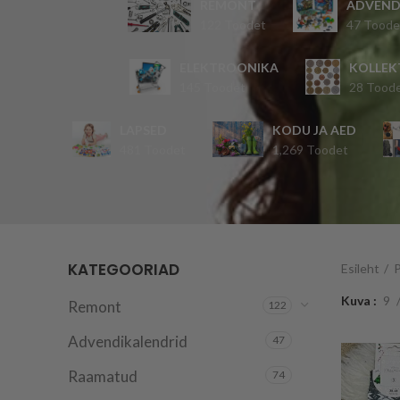
REMONT
ADVEND
122 Toodet
47 Toode
ELEKTROONIKA
KOLLEK
145 Toodet
28 Tood
LAPSED
KODU JA AED
481 Toodet
1,269 Toodet
KATEGOORIAD
Esileht
Kuva
9
Remont
122
Advendikalendrid
47
Raamatud
74