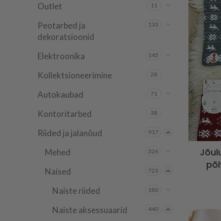
Outlet
11
Peotarbed ja
133
dekoratsioonid
Elektroonika
145
Kollektsioneerimine
28
Autokaubad
71
Kontoritarbed
38
Riided ja jalanõud
917
Jõul
Mehed
326
põl
Naised
723
Naiste riided
180
Naiste aksessuaarid
440