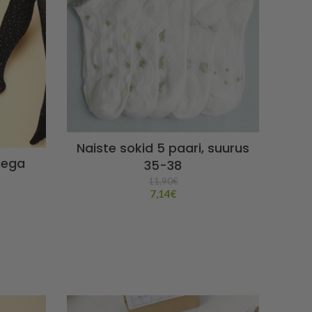
Naiste sokid 5 paari, suurus
tega
35-38
11,90
€
7,14
€