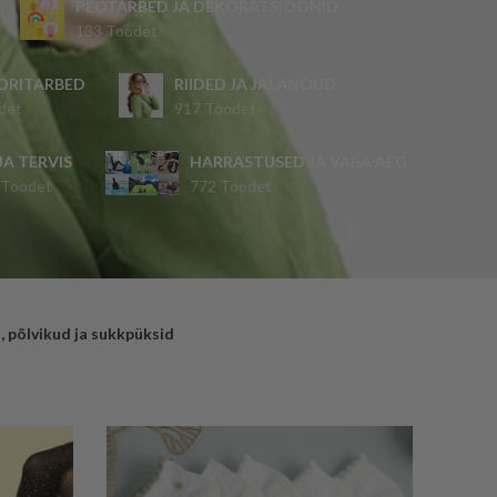
PEOTARBED JA DEKORATSIOONID
133 Toodet
ORITARBED
RIIDED JA JALANÕUD
det
917 Toodet
 JA TERVIS
HARRASTUSED JA VABA AEG
 Toodet
772 Toodet
, põlvikud ja sukkpüksid