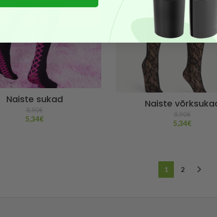
Naiste sukad
Naiste võrksuka
8,90
€
8,90
€
5,34
€
5,34
€
1
2