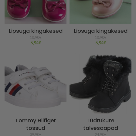
Lipsuga kingakesed
Lipsuga kingakesed
10,90
€
10,90
€
6,54
€
6,54
€
Tommy Hilfiger
Tüdrukute
tossud
talvesaapad
39,90
€
24,90
€