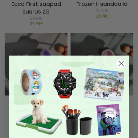
Ecco First saapad
Frozen II sandaalid
suurus 25
17,90
€
10,74
€
59,90
€
35,94
€
Helelillad sandaalid,
Heleroosad
suurus 26
sandaalid, suurus
29
14,90
€
8,94
€
14,90
€
8,94
€