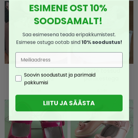
ESIMENE OST 10%
SOODSAMALT!
Saa esimesena teada eripakkumistest.
Esimese ostuga ootab sind
10% soodustus!
Email
Laste tossud
Laste tossud
Consent
Soovin soodustust ja parimaid
pärlikestega
pärlikestega
pakkumisi
10,90
€
10,90
€
6,54
€
6,54
€
LIITU JA SÄÄSTA