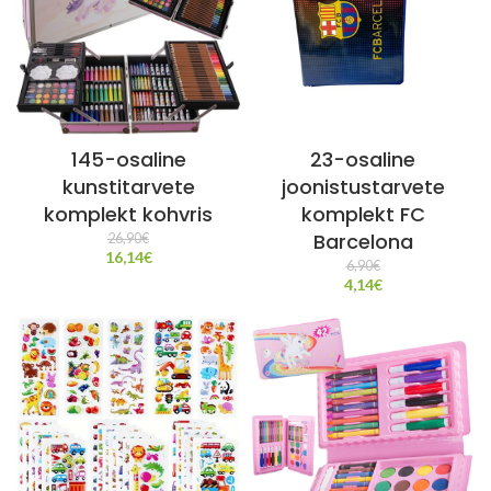
145-osaline
23-osaline
kunstitarvete
joonistustarvete
komplekt kohvris
komplekt FC
Barcelona
26,90
€
16,14
€
6,90
€
4,14
€