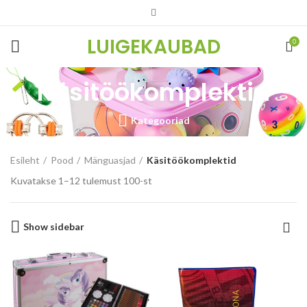
LUIGEKAUBAD
0
Käsitöökomplektid
Kategooriad
Esileht
Pood
Mänguasjad
Käsitöökomplektid
Kuvatakse 1–12 tulemust 100-st
Show sidebar