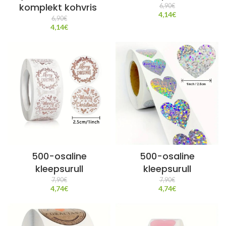
komplekt kohvris
6,90
€
4,14
€
6,90
€
4,14
€
500-osaline
500-osaline
kleepsurull
kleepsurull
7,90
€
7,90
€
4,74
€
4,74
€