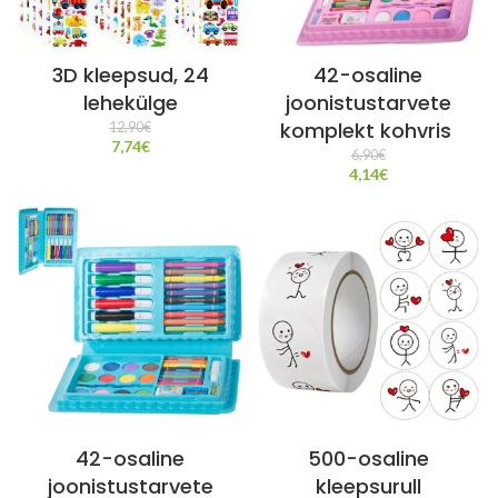
3D kleepsud, 24
42-osaline
lehekülge
joonistustarvete
komplekt kohvris
12,90
€
7,74
€
6,90
€
4,14
€
42-osaline
500-osaline
joonistustarvete
kleepsurull