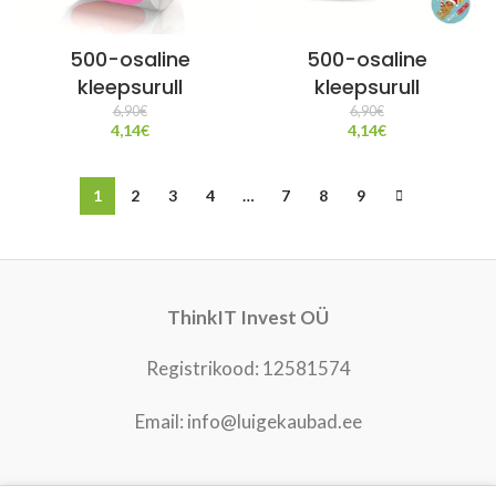
500-osaline
500-osaline
kleepsurull
kleepsurull
6,90
€
6,90
€
4,14
€
4,14
€
1
2
3
4
…
7
8
9
ThinkIT Invest OÜ
Registrikood: 12581574
Email: info@luigekaubad.ee