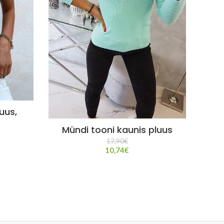
Ka
uus,
Mündi tooni kaunis pluus
17,90
€
10,74
€