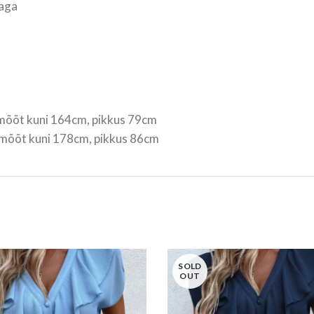
saga
õõt kuni 164cm, pikkus 79cm
õõt kuni 178cm, pikkus 86cm
SOLD
OUT