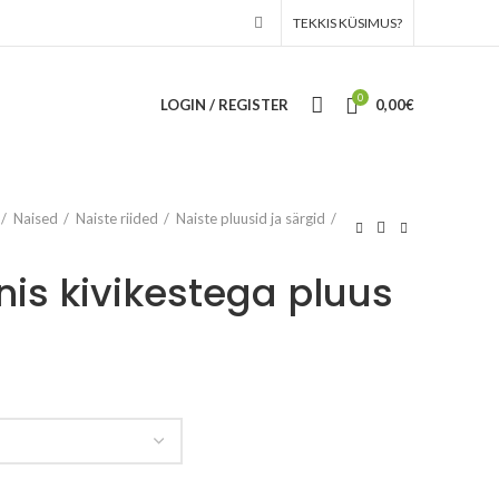
TEKKIS KÜSIMUS?
0
LOGIN / REGISTER
0,00
€
Naised
Naiste riided
Naiste pluusid ja särgid
is kivikestega pluus