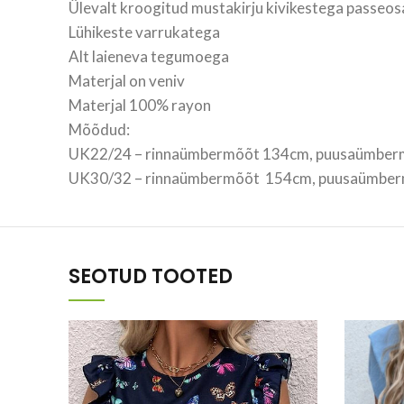
Ülevalt kroogitud mustakirju kivikestega passeo
Lühikeste varrukatega
Alt laieneva tegumoega
Materjal on veniv
Materjal 100% rayon
Mõõdud:
UK22/24 – rinnaümbermõõt 134cm, puusaümberm
UK30/32 – rinnaümbermõõt 154cm, puusaümberm
SEOTUD TOOTED