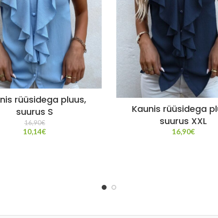
nis rüüsidega pluus,
Kaunis rüüsidega pl
suurus S
suurus XXL
16,90
€
10,14
€
16,90
€