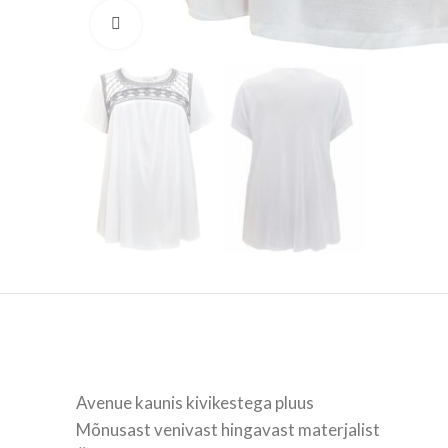
Vaata suuremalt
Avenue kaunis kivikestega pluus
Mõnusast venivast hingavast materjalist