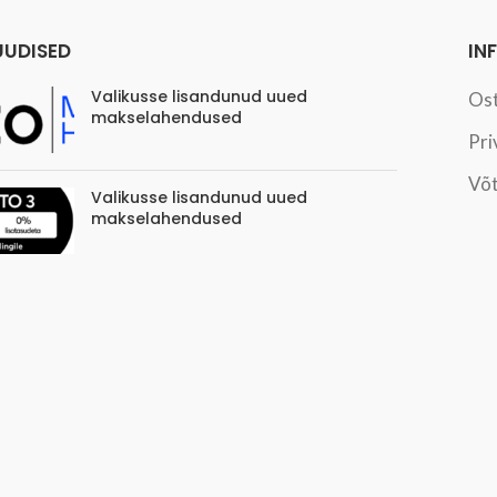
UUDISED
IN
Valikusse lisandunud uued
Os
makselahendused
Pri
Võt
Valikusse lisandunud uued
makselahendused