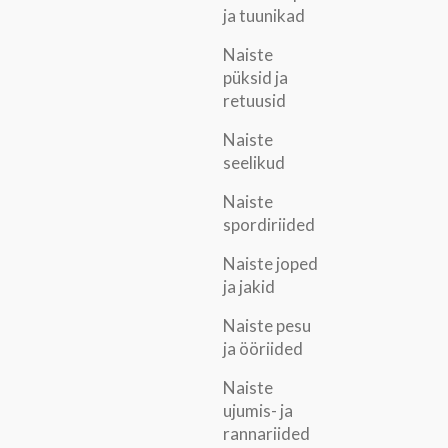
ja tuunikad
Naiste
püksid ja
retuusid
Naiste
seelikud
Naiste
spordiriided
Naiste joped
ja jakid
Naiste pesu
ja ööriided
Naiste
ujumis- ja
rannariided