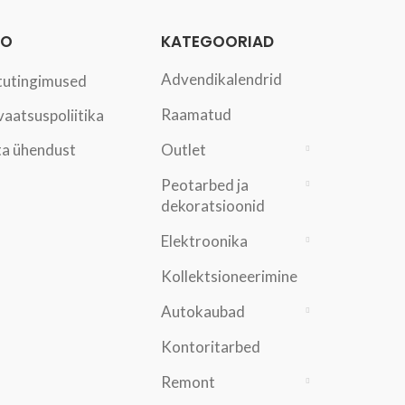
FO
KATEGOORIAD
Advendikalendrid
tutingimused
Raamatud
vaatsuspoliitika
a ühendust
Outlet
Peotarbed ja
dekoratsioonid
Elektroonika
Kollektsioneerimine
Autokaubad
Kontoritarbed
Remont