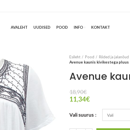
AVALEHT
UUDISED
POOD
INFO
KONTAKT
Esileht
Pood
Riided ja jalanõud
Avenue kaunis kivikestega pluus
Avenue kaun
18,90
€
11,34
€
Vali suurus