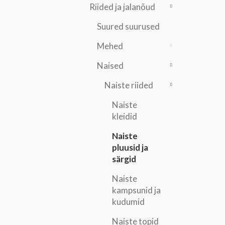
Riided ja jalanõud
Suured suurused
Mehed
Naised
Naiste riided
Naiste
kleidid
Naiste
pluusid ja
särgid
Naiste
kampsunid ja
kudumid
Naiste topid