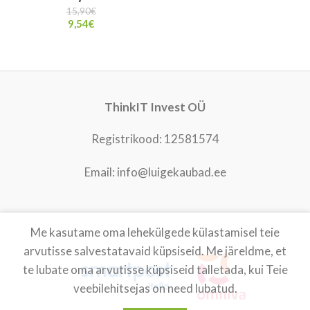
15,90
€
9,54
€
ThinkIT Invest OÜ
Registrikood: 12581574
Email: info@luigekaubad.ee
Me kasutame oma lehekülgede külastamisel teie
LUIGEKAUBAD
2021
arvutisse salvestatavaid küpsiseid. Me järeldme, et
te lubate oma arvutisse küpsiseid talletada, kui Teie
veebilehitsejas on need lubatud.