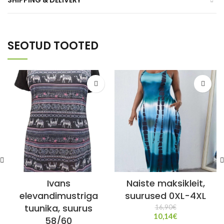
SHIPPING & DELIVERY
SEOTUD TOOTED
Ivans
Naiste maksikleit,
elevandimustriga
suurused 0XL-4XL
tuunika, suurus
16,90
€
10,14
€
58/60