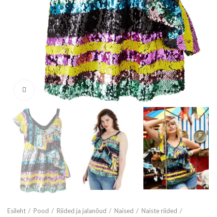
Vaata suuremalt
Esileht
Pood
Riided ja jalanõud
Naised
Naiste riided