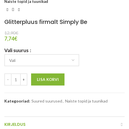
Naiste topid ja tuunikad
Glitterpluus firmalt Simply Be
12,90
€
7,74
€
Vali suurus
LISA KORVI
Kategooriad:
Suured suurused
,
Naiste topid ja tuunikad
KIRJELDUS