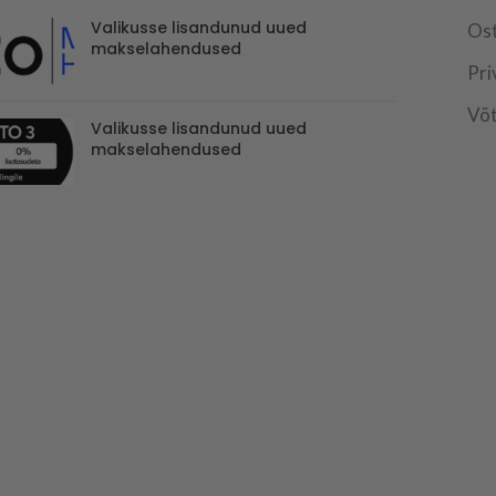
Valikusse lisandunud uued
Os
makselahendused
Pri
Võt
Valikusse lisandunud uued
makselahendused