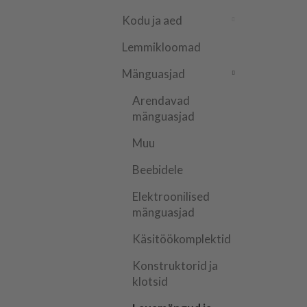
Kodu ja aed
Lemmikloomad
Mänguasjad
Arendavad
mänguasjad
Muu
Beebidele
Elektroonilised
mänguasjad
Käsitöökomplektid
Konstruktorid ja
klotsid