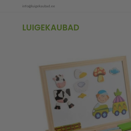
info@luigekaubad.ee
LUIGEKAUBAD