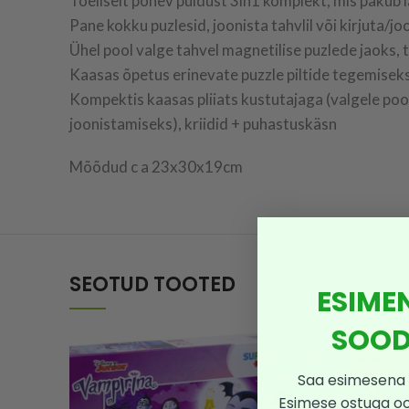
Tõeliselt põnev puidust 3in1 komplekt, mis pakub 
Pane kokku puzlesid, joonista tahvlil või kirjuta/jo
Ühel pool valge tahvel magnetilise puzlede jaoks, t
Kaasas õpetus erinevate puzzle piltide tegemisek
Kompektis kaasas pliiats kustutajaga (valgele poo
joonistamiseks), kriidid + puhastuskäsn
Mõõdud c a 23x30x19cm
SEOTUD TOOTED
ESIME
SOOD
Saa esimesena 
Esimese ostuga o