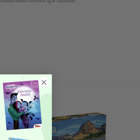
oodustades loovust igal tasandil.