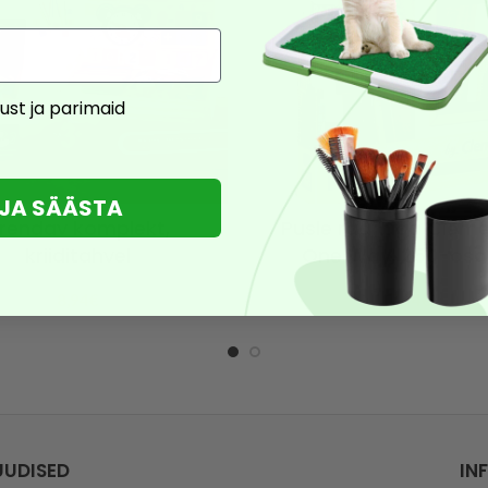
ust ja parimaid
U JA SÄÄSTA
rendav komplekt,
Pusle raamiga Cleme
kriiditahvel
One Way, 250-osal
14,90
€
12,90
€
8,94
€
7,74
€
UUDISED
IN