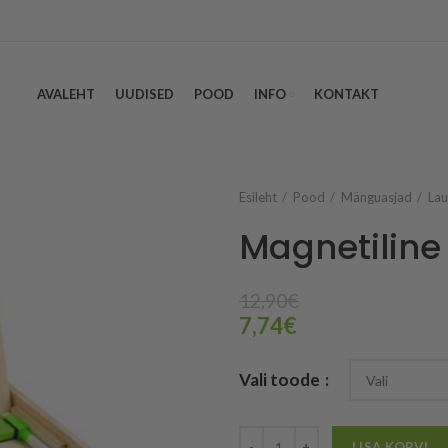
AVALEHT
UUDISED
POOD
INFO
KONTAKT
Esileht
Pood
Mänguasjad
Lau
Magnetiline
12,90
€
7,74
€
Vali toode
LISA KORVI