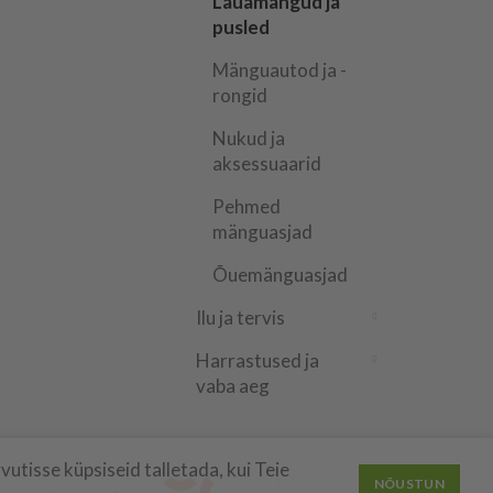
Lauamängud ja
pusled
Mänguautod ja -
rongid
Nukud ja
aksessuaarid
Pehmed
mänguasjad
Õuemänguasjad
Ilu ja tervis
Harrastused ja
vaba aeg
utisse küpsiseid talletada, kui Teie
NÕUSTUN