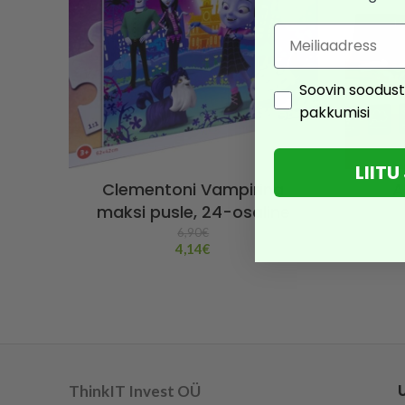
Email
Consent
Soovin soodust
pakkumisi
LIIT
Clementoni Vampirina
A
maksi pusle, 24-osaline
6,90
€
4,14
€
ThinkIT Invest OÜ