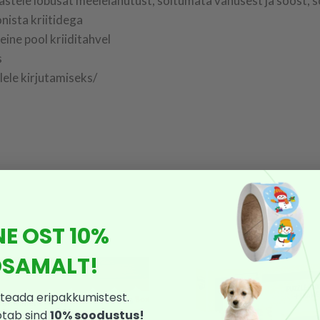
lastele lõbusat meelelahutust, sõltumata vanusest ja soost, s
onista kriitidega
eine pool kriiditahvel
s
lele kirjutamiseks/
NE OST 10%
SAMALT!
teada eripakkumistest.
otab sind
10% soodustus!