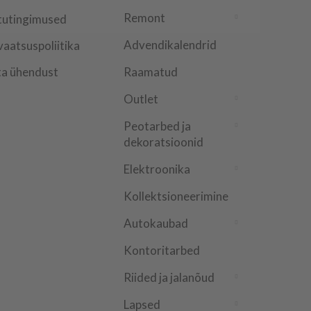
Remont
tutingimused
Advendikalendrid
vaatsuspoliitika
a ühendust
Raamatud
Outlet
Peotarbed ja
dekoratsioonid
Elektroonika
Kollektsioneerimine
Autokaubad
Kontoritarbed
Riided ja jalanõud
Lapsed