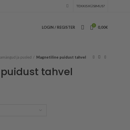
TEKKIS KÜSIMUS?
0
LOGIN / REGISTER
0,00
€
amängud ja pusled
Magnetiline puidust tahvel
 puidust tahvel