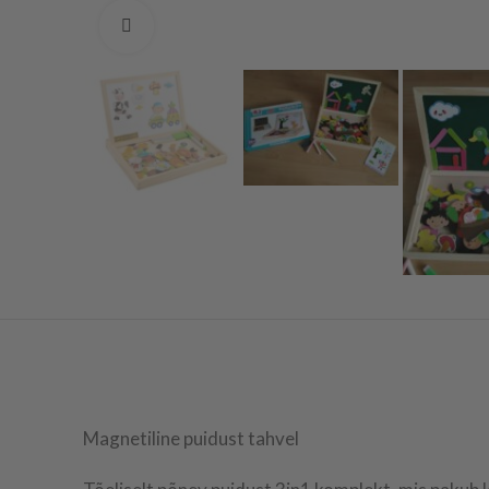
Vaata suuremalt
Magnetiline puidust tahvel