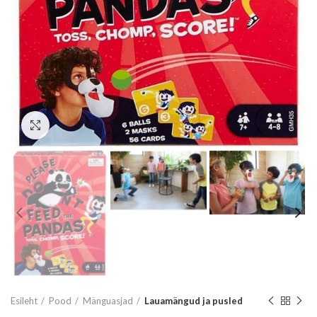
Vaata suuremalt
Esileht
Pood
Mänguasjad
Lauamängud ja pusled