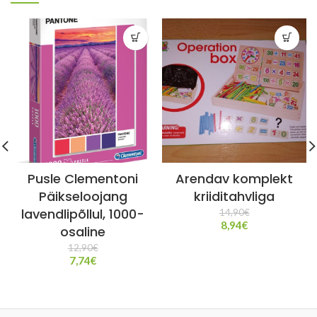
Pusle Clementoni
Arendav komplekt
Päikseloojang
kriiditahvliga
lavendlipõllul, 1000-
14,90
€
8,94
€
osaline
12,90
€
7,74
€