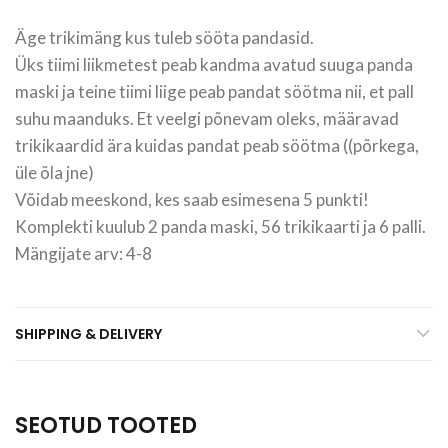
Äge trikimäng kus tuleb sööta pandasid.
Üks tiimi liikmetest peab kandma avatud suuga panda
maski ja teine tiimi liige peab pandat söötma nii, et pall
suhu maanduks. Et veelgi põnevam oleks, määravad
trikikaardid ära kuidas pandat peab söötma ((põrkega,
üle õla jne)
Võidab meeskond, kes saab esimesena 5 punkti!
Komplekti kuulub 2 panda maski, 56 trikikaarti ja 6 palli.
Mängijate arv: 4-8
SHIPPING & DELIVERY
SEOTUD TOOTED