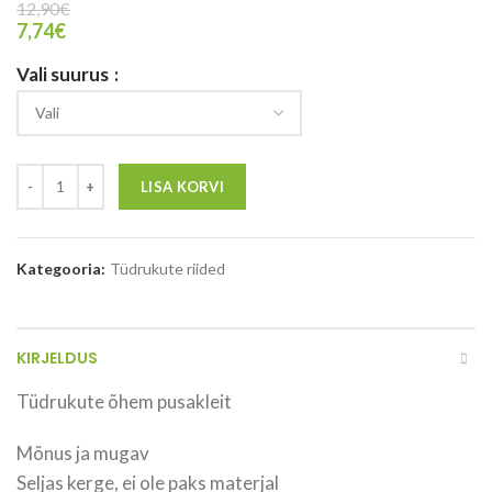
12,90
€
7,74
€
Vali suurus
LISA KORVI
Kategooria:
Tüdrukute riided
KIRJELDUS
Tüdrukute õhem pusakleit
Mõnus ja mugav
Seljas kerge, ei ole paks materjal