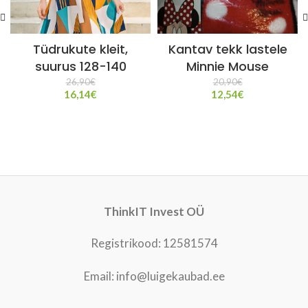
Tüdrukute kleit,
Kantav tekk lastele
suurus 128-140
Minnie Mouse
26,90
€
20,90
€
16,14
€
12,54
€
ThinkIT Invest OÜ
Registrikood: 12581574
Email: info@luigekaubad.ee