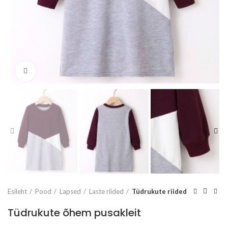
Vaata suuremalt
Esileht
Pood
Lapsed
Laste riided
Tüdrukute riided
Tüdrukute õhem pusakleit