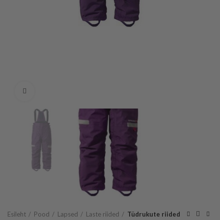
Vaata suuremalt
Esileht
Pood
Lapsed
Laste riided
Tüdrukute riided