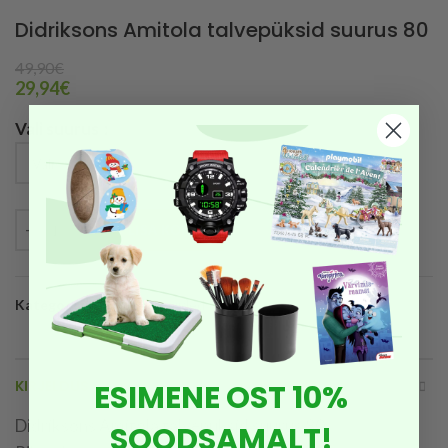
Didriksons Amitola talvepüksid suurus 80
49,90
€
29,94
€
Vali suurus
LISA KORVI
Kategooria:
Tüdrukute riided
KIRJELDUS
ESIMENE OST 10%
Didriksons Amitola talvepüksid suurus 80
SOODSAMALT!