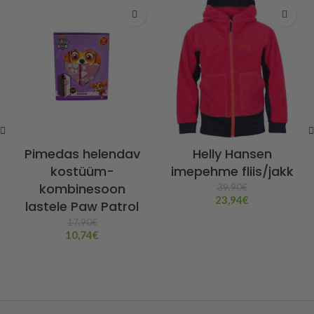
Pimedas helendav
Helly Hansen
kostüüm-
imepehme fliis/jakk
kombinesoon
39,90
€
23,94
€
lastele Paw Patrol
17,90
€
10,74
€