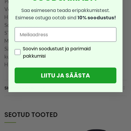
Pikendatav mudel
Veepidavus 5000mm
Saa esimesena teada eripakkumistest.
Hingavus 4000 g/m2
Esimese ostuga ootab sind
10% soodustus!
Soojustus 120g/m²
Email
STORMsystem
Materjal 100 % polüester
Consent
Soovin soodustust ja parimaid
Sääre allosas lumetõke (kumm) ja jalatsite alla käivad
pakkumisi
kummid
Helkurelemendid säärtel
LIITU JA SÄÄSTA
SHIPPING & DELIVERY
SEOTUD TOOTED