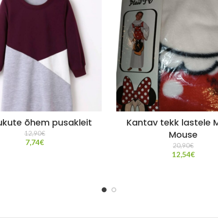
ukute õhem pusakleit
Kantav tekk lastele 
Mouse
12,90
€
7,74
€
20,90
€
12,54
€