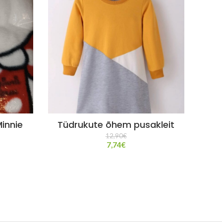
Minnie
Tüdrukute õhem pusakleit
k
12,90
€
7,74
€