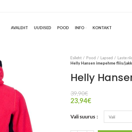
AVALEHT
UUDISED
POOD
INFO
KONTAKT
Esileht
Pood
Lapsed
Laste ri
Helly Hansen imepehme fliis/jakk
Helly Hanse
39,90
€
23,94
€
Vali suurus