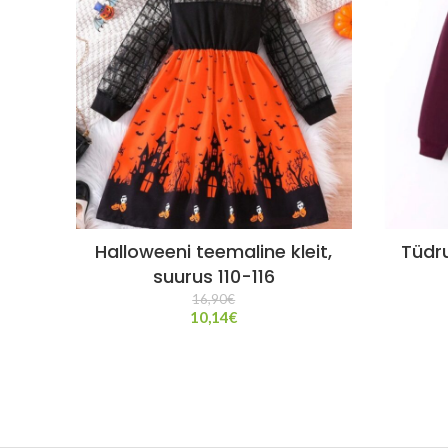
Halloweeni teemaline kleit,
Tüdr
suurus 110-116
16,90
€
10,14
€