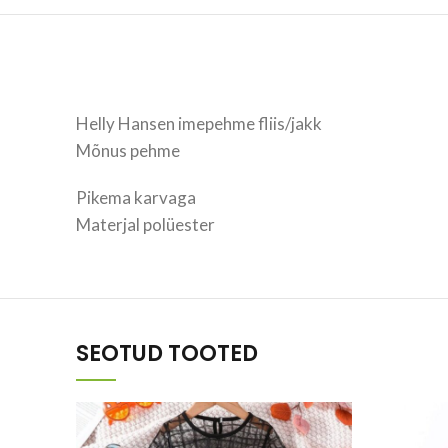
Helly Hansen imepehme fliis/jakk
Mõnus pehme
Pikema karvaga
Materjal polüester
SEOTUD TOOTED