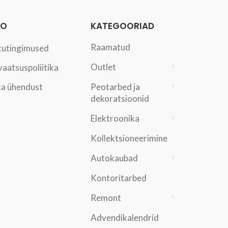
FO
KATEGOORIAD
Raamatud
tutingimused
Outlet
vaatsuspoliitika
a ühendust
Peotarbed ja
dekoratsioonid
Elektroonika
Kollektsioneerimine
Autokaubad
Kontoritarbed
Remont
Advendikalendrid