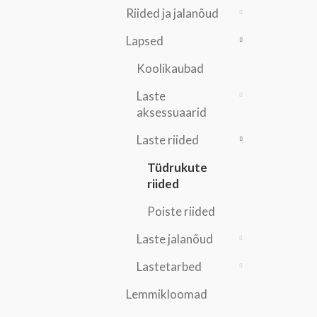
Riided ja jalanõud
Lapsed
Koolikaubad
Laste
aksessuaarid
Laste riided
Tüdrukute
riided
Poiste riided
Laste jalanõud
Lastetarbed
Lemmikloomad