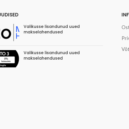
UUDISED
IN
Valikusse lisandunud uued
Os
makselahendused
Pri
Võt
Valikusse lisandunud uued
makselahendused