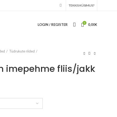
TEKKIS KÜSIMUS?
0
LOGIN / REGISTER
0,00
€
ided
Tüdrukute riided
n imepehme fliis/jakk