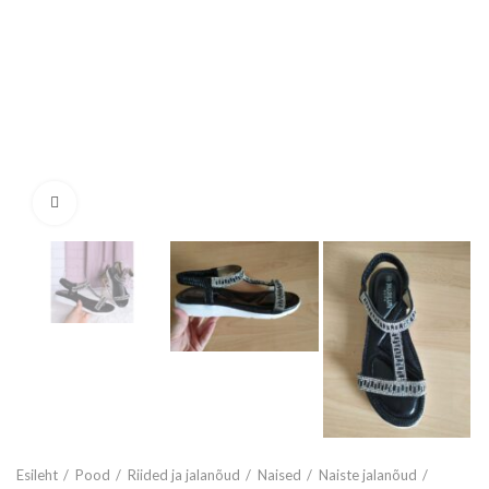
Vaata suuremalt
Esileht
Pood
Riided ja jalanõud
Naised
Naiste jalanõud