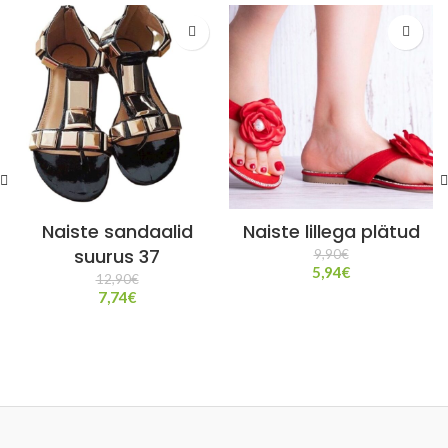
Naiste sandaalid
Naiste lillega plätud
suurus 37
9,90
€
5,94
€
12,90
€
7,74
€