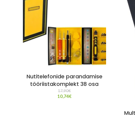
Nutitelefonide parandamise
tööriistakomplekt 38 osa
17,90
€
10,74
€
Mult