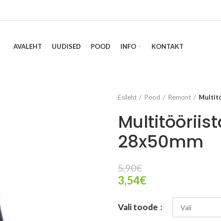
AVALEHT
UUDISED
POOD
INFO
KONTAKT
Esileht
Pood
Remont
Multit
Multitööriis
28x50mm
5,90
€
3,54
€
Vali toode