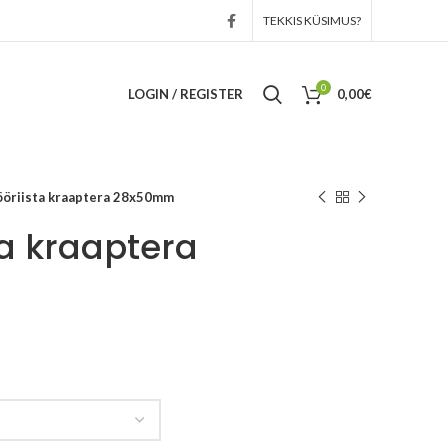
TEKKIS KÜSIMUS?
0
LOGIN / REGISTER
0,00
€
ööriista kraaptera 28x50mm
ta kraaptera