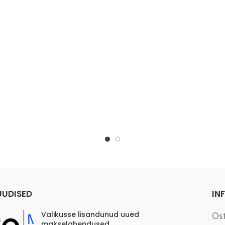
UUDISED
IN
Valikusse lisandunud uued
Os
makselahendused