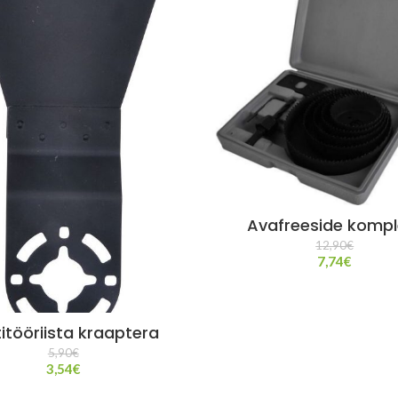
Avafreeside kompl
12,90
€
7,74
€
itööriista kraaptera
5,90
€
3,54
€