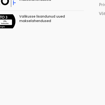
Pri
Võt
Valikusse lisandunud uued
makselahendused