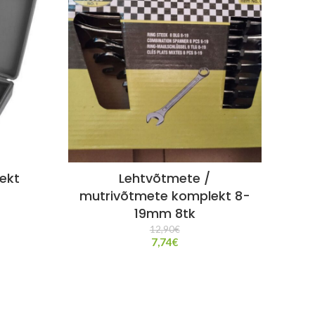
Kr
ekt
Lehtvõtmete /
mutrivõtmete komplekt 8-
19mm 8tk
12,90
€
7,74
€