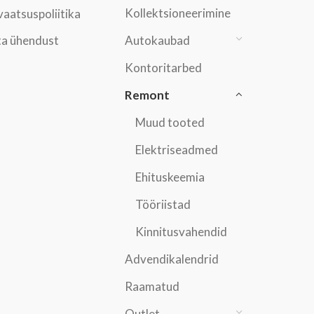
Kollektsioneerimine
vaatsuspoliitika
a ühendust
Autokaubad
Kontoritarbed
Remont
Muud tooted
Elektriseadmed
Ehituskeemia
Tööriistad
Kinnitusvahendid
Advendikalendrid
Raamatud
Outlet