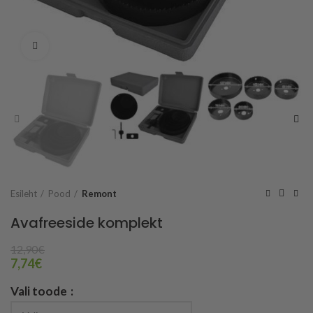
Vaata suuremalt
Esileht
Pood
Remont
Avafreeside komplekt
12,90
€
7,74
€
Vali toode