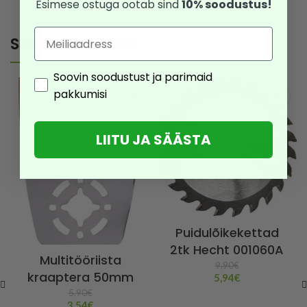
Esimese ostuga ootab sind
10% soodustus!
Email
SEOTUD TOOTED
Consent
Soovin soodustust ja parimaid
pakkumisi
LIITU JA SÄÄSTA
Puidulõikekettad
2tk Hecht 001060A
Multitööriista
9,90
€
kraaptera 50mm
5,94
€
5,90
€
3,54
€