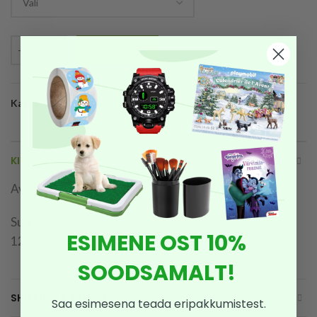
LISA KORVI
Kategooria:
Remont
KIRJELDUS
Avafreeside komplekt
Suurused:
ESIMENE OST 10%
127mm; 102mm; 89mm; 76mm; 64mm
SOODSAMALT!
SHIPPING & DELIVERY
Saa esimesena teada eripakkumistest.