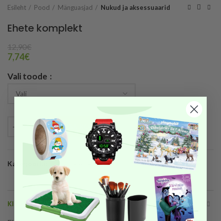
Esileht
Pood
Mänguasjad
Nukud ja aksessuaarid
Ehete komplekt
12,90
€
7,74
€
Vali toode
LISA KORVI
Kategooria:
Nukud ja aksessuaarid
KIRJELDUS