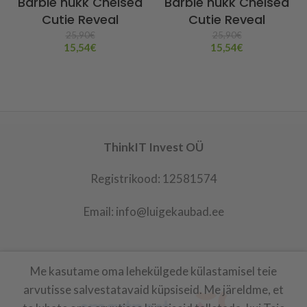
Barbie nukk Chelsea
Barbie nukk Chelsea
Cutie Reveal
Cutie Reveal
25,90
€
25,90
€
15,54
€
15,54
€
ThinkIT Invest OÜ
Registrikood: 12581574
Email: info@luigekaubad.ee
Me kasutame oma lehekülgede külastamisel teie
LUIGEKAUBAD
2021
arvutisse salvestatavaid küpsiseid. Me järeldme, et