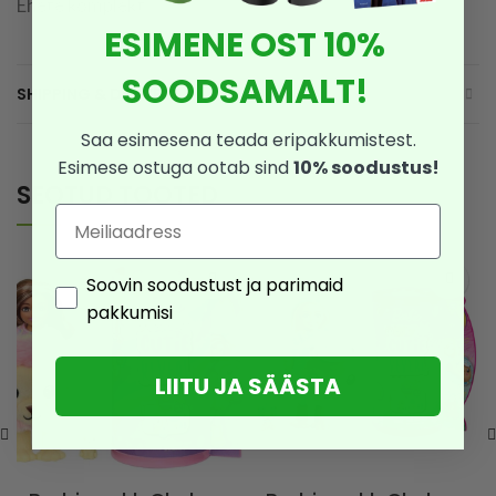
Ehete komplekt
ESIMENE OST 10%
SOODSAMALT!
SHIPPING & DELIVERY
Saa esimesena teada eripakkumistest.
Esimese ostuga ootab sind
10% soodustus!
SEOTUD TOOTED
Email
Consent
Soovin soodustust ja parimaid
pakkumisi
LIITU JA SÄÄSTA