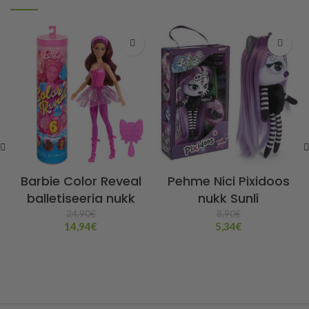
Barbie Color Reveal
Pehme Nici Pixidoos
balletiseeria nukk
nukk Sunli
24,90
€
8,90
€
14,94
€
5,34
€