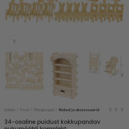
Vaata suuremalt
Esileht
Pood
Mänguasjad
Nukud ja aksessuaarid
34-osaline puidust kokkupandav
nukumööbli komplekt