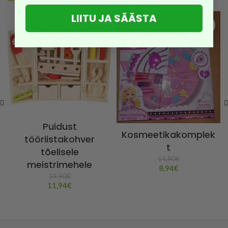
LIITU JA SÄÄSTA
Puidust
Kosmeetikakomplek
tööriistakohver
t
tõelisele
14,90
€
meistrimehele
8,94
€
19,90
€
11,94
€