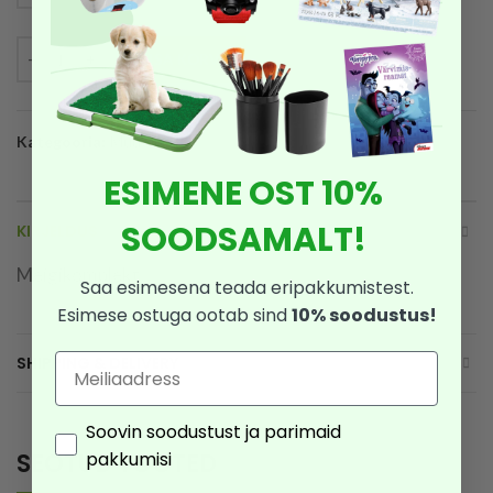
LISA KORVI
Kategooria:
Muu
ESIMENE OST 10%
SOODSAMALT!
KIRJELDUS
Meigikomplekt
Saa esimesena teada eripakkumistest.
Esimese ostuga ootab sind
10% soodustus!
Email
SHIPPING & DELIVERY
Consent
Soovin soodustust ja parimaid
pakkumisi
SEOTUD TOOTED