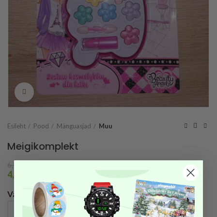
Vaata suuremalt
Esileht
Pood
Mänguasjad
Muu
Meigikomplekt
6,90
€
4,14
€
Vali toode