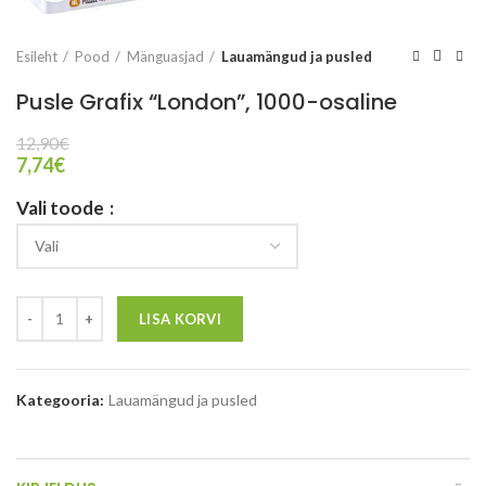
Esileht
Pood
Mänguasjad
Lauamängud ja pusled
Pusle Grafix “London”, 1000-osaline
12,90
€
7,74
€
Vali toode
LISA KORVI
Kategooria:
Lauamängud ja pusled