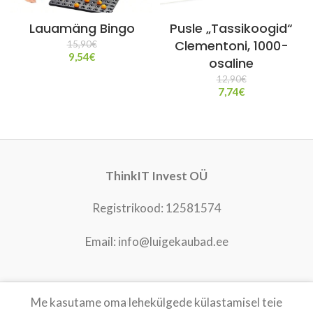
Lauamäng Bingo
Pusle „Tassikoogid“
Clementoni, 1000-
15,90
€
9,54
€
osaline
12,90
€
7,74
€
ThinkIT Invest OÜ
Registrikood: 12581574
Email: info@luigekaubad.ee
Me kasutame oma lehekülgede külastamisel teie
LUIGEKAUBAD
2021