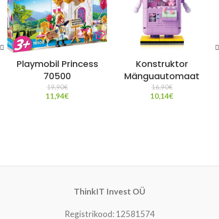
Playmobil Princess
Konstruktor
70500
Mänguautomaat
19,90
€
16,90
€
11,94
€
10,14
€
ThinkIT Invest OÜ
Registrikood: 12581574