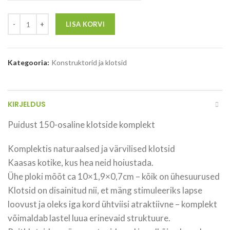
LISA KORVI
Kategooria:
Konstruktorid ja klotsid
KIRJELDUS
Puidust 150-osaline klotside komplekt
Komplektis naturaalsed ja värvilised klotsid
Kaasas kotike, kus hea neid hoiustada.
Ühe ploki mõõt ca 10×1,9×0,7cm – kõik on ühesuurused
Klotsid on disainitud nii, et mäng stimuleeriks lapse
loovust ja oleks iga kord ühtviisi atraktiivne – komplekt
võimaldab lastel luua erinevaid struktuure.