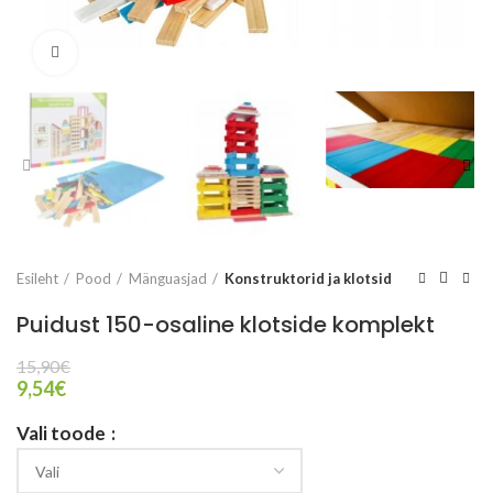
Vaata suuremalt
Esileht
Pood
Mänguasjad
Konstruktorid ja klotsid
Puidust 150-osaline klotside komplekt
15,90
€
9,54
€
Vali toode