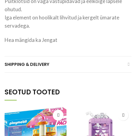
Puitklotsid on väga vastupidavad ja eelkõige lapsele
ohutud.
Iga element on hoolikalt lihvitud ja kergelt ümarate
servadega.
Hea mängida ka Jengat
SHIPPING & DELIVERY
SEOTUD TOOTED