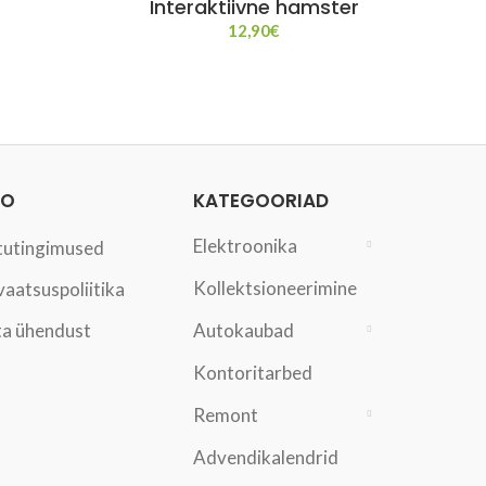
Interaktiivne hamster
12,90
€
FO
KATEGOORIAD
Elektroonika
tutingimused
Kollektsioneerimine
vaatsuspoliitika
a ühendust
Autokaubad
Kontoritarbed
Remont
Advendikalendrid