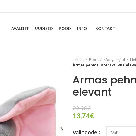
AVALEHT
UUDISED
POOD
INFO
KONTAKT
Esileht
Pood
Mänguasjad
Ele
Armas pehme interaktiivne elev
Armas pehme
elevant
22,90
€
13,74
€
Vali toode