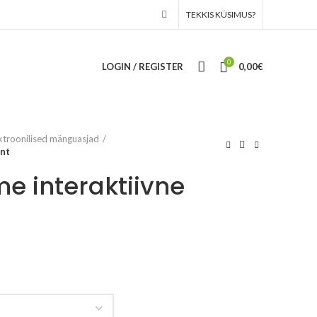
TEKKIS KÜSIMUS?
0
LOGIN / REGISTER
0,00
€
ktroonilised mänguasjad
ant
 interaktiivne