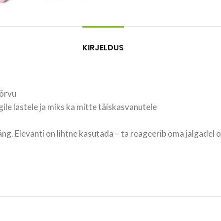
KIRJELDUS
kõrvu
ile lastele ja miks ka mitte täiskasvanutele
mäng. Elevanti on lihtne kasutada – ta reageerib oma jalgadel 