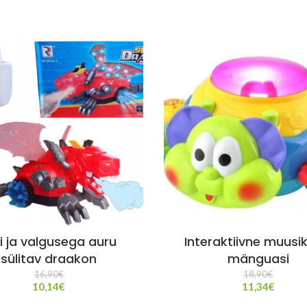
i ja valgusega auru
Interaktiivne muusi
sülitav draakon
mänguasi
16,90
€
18,90
€
10,14
€
11,34
€