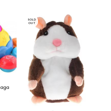
SOLD
OUT
kaga
In