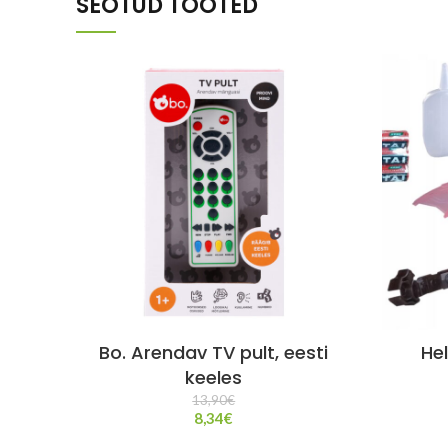
SEOTUD TOOTED
Bo. Arendav TV pult, eesti
Hel
keeles
13,90
€
8,34
€