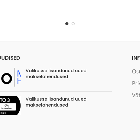
UUDISED
IN
Valikusse lisandunud uued
Os
makselahendused
Pri
Võt
Valikusse lisandunud uued
makselahendused