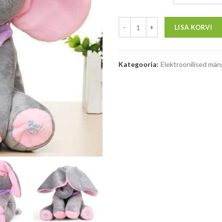
LISA KORVI
Kategooria:
Elektroonilised mä