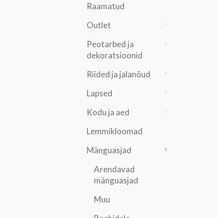
Raamatud
Outlet
Peotarbed ja
dekoratsioonid
Riided ja jalanõud
Lapsed
Kodu ja aed
Lemmikloomad
Mänguasjad
Arendavad
mänguasjad
Muu