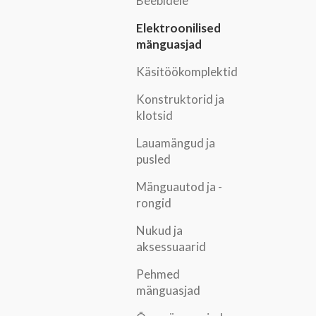
Beebidele
Elektroonilised
mänguasjad
Käsitöökomplektid
Konstruktorid ja
klotsid
Lauamängud ja
pusled
Mänguautod ja -
rongid
Nukud ja
aksessuaarid
Pehmed
mänguasjad