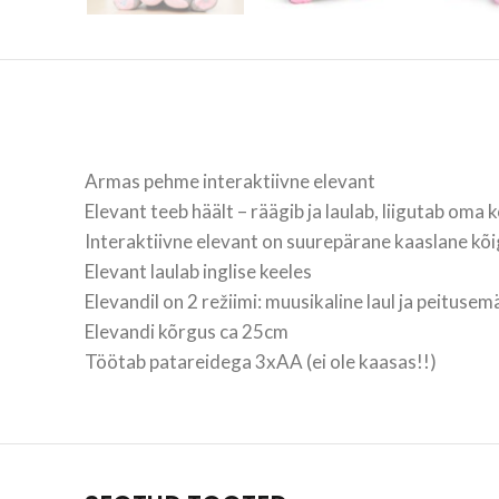
Armas pehme interaktiivne elevant
Elevant teeb häält – räägib ja laulab, liigutab oma 
Interaktiivne elevant on suurepärane kaaslane kõig
Elevant laulab inglise keeles
Elevandil on 2 režiimi: muusikaline laul ja peituse
Elevandi kõrgus ca 25cm
Töötab patareidega 3xAA (ei ole kaasas!!)