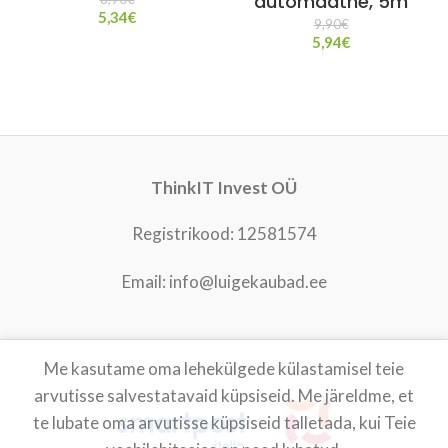
automaatne, 5m
5,34
€
9,90
€
5,94
€
ThinkIT Invest OÜ
Registrikood: 12581574
Email: info@luigekaubad.ee
Me kasutame oma lehekülgede külastamisel teie
LUIGEKAUBAD
2021
arvutisse salvestatavaid küpsiseid. Me järeldme, et
te lubate oma arvutisse küpsiseid talletada, kui Teie