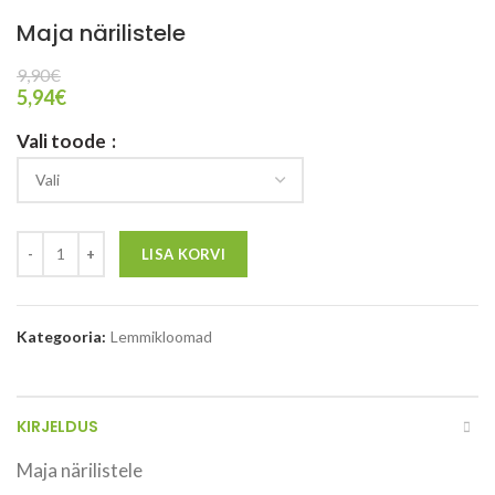
Maja närilistele
9,90
€
5,94
€
Vali toode
LISA KORVI
Kategooria:
Lemmikloomad
KIRJELDUS
Maja närilistele