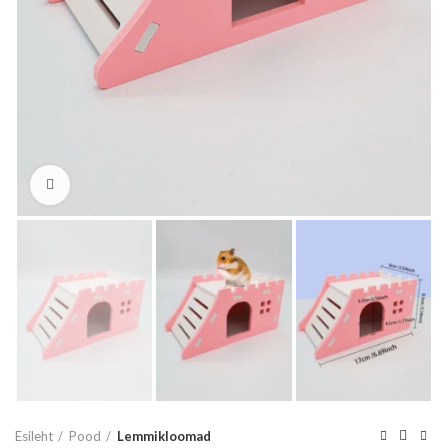
Vaata suuremalt
Esileht
Pood
Lemmikloomad