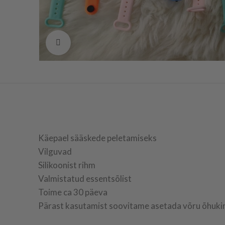
Vaata suuremalt
Käepael sääskede peletamiseks
Vilguvad
Silikoonist rihm
Valmistatud essentsõlist
Toime ca 30 päeva
Pärast kasutamist soovitame asetada võru õhukindl