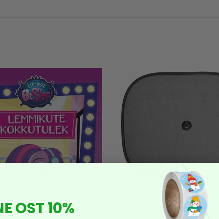
Päikesesirm autosse
NE OST 10%
7,90
€
4,74
€