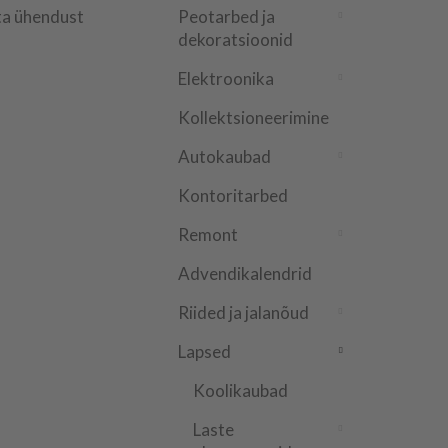
a ühendust
Peotarbed ja
dekoratsioonid
Elektroonika
Kollektsioneerimine
Autokaubad
Kontoritarbed
Remont
Advendikalendrid
Riided ja jalanõud
Lapsed
Koolikaubad
Laste