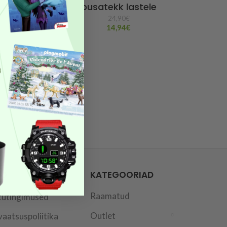
pusatekk lastele
24,90
€
14,94
€
FO
KATEGOORIAD
Raamatud
tutingimused
Outlet
vaatsuspoliitika