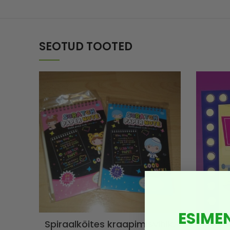
SEOTUD TOOTED
ESIME
Spiraalköites kraapimisvihik,