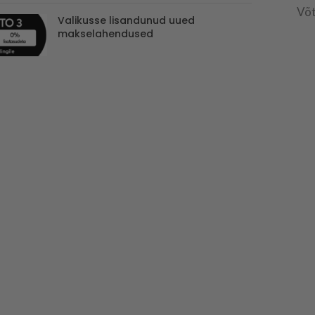
Võt
Valikusse lisandunud uued
makselahendused