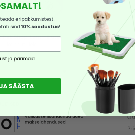
SAMALT!
teada eripakkumistest.
otab sind
10% soodustus!
st Pet Shop. Lemmikute
kokkutulek
9,90
€
5,94
€
ust ja parimaid
U JA SÄÄSTA
UUDISED
IN
Valikusse lisandunud uued
Os
makselahendused
Pri