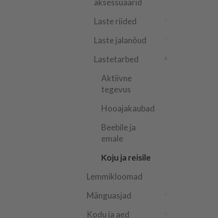
aksessuaarid
Laste riided
Laste jalanõud
Lastetarbed
Aktiivne
tegevus
Hooajakaubad
Beebile ja
emale
Koju ja reisile
Lemmikloomad
Mänguasjad
Kodu ja aed