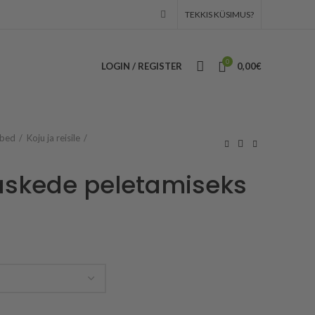
TEKKIS KÜSIMUS?
0
LOGIN / REGISTER
0,00
€
rbed
Koju ja reisile
äskede peletamiseks