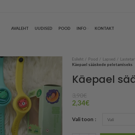
AVALEHT
UUDISED
POOD
INFO
KONTAKT
Esileht
Pood
Lapsed
Lasteta
Käepael sääskede peletamiseks
Käepael sä
3,90
€
2,34
€
Vali toon