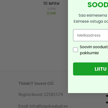
SOOD
10 lehte
5,90
€
3,54
€
Saa esimesena 
Esimese ostuga o
Little
Email
Consent
Soovin soodust
pakkumisi
LIIT
ThinkIT Invest OÜ
Registrikood: 12581574
Email: info@luigekaubad.ee