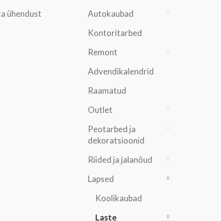
a ühendust
Autokaubad
Kontoritarbed
Remont
Advendikalendrid
Raamatud
Outlet
Peotarbed ja
dekoratsioonid
Riided ja jalanõud
Lapsed
Koolikaubad
Laste