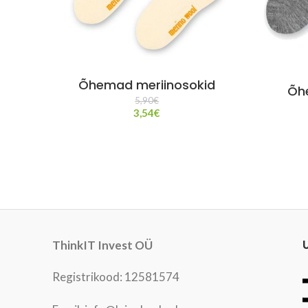
Õhemad meriinosokid
Õh
5,90
€
3,54
€
ThinkIT Invest OÜ
Registrikood: 12581574