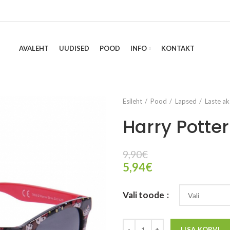
AVALEHT
UUDISED
POOD
INFO
KONTAKT
Esileht
Pood
Lapsed
Laste ak
Harry Potter
9,90
€
5,94
€
Vali toode
LISA KORVI