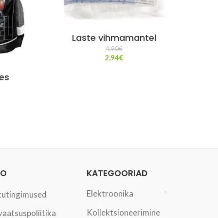
Laste vihmamantel
4,90
€
2,94
€
es
FO
KATEGOORIAD
Elektroonika
tutingimused
Kollektsioneerimine
vaatsuspoliitika