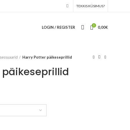
TEKKIS KÜSIMUS?
0
LOGIN / REGISTER
0,00
€
sessuaarid
Harry Potter päikeseprillid
 päikeseprillid