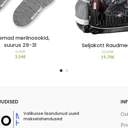
emad meriinosokid,
suurus 29-31
Seljakott Raudme
5,90
€
32,90
€
3,54
€
19,74
€
UUDISED
IN
Valikusse lisandunud uued
Os
makselahendused
Pri