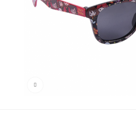
Vaata suuremalt