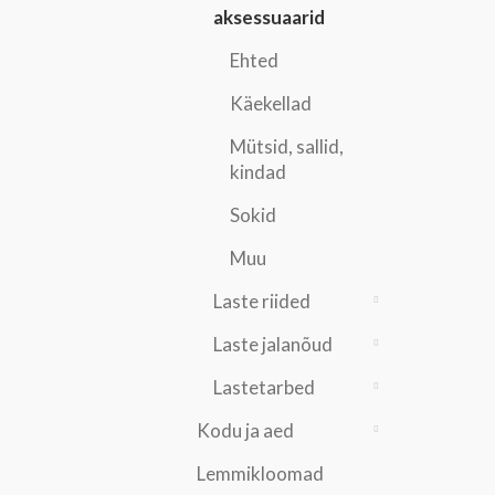
aksessuaarid
Ehted
Käekellad
Mütsid, sallid,
kindad
Sokid
Muu
Laste riided
Laste jalanõud
Lastetarbed
Kodu ja aed
Lemmikloomad