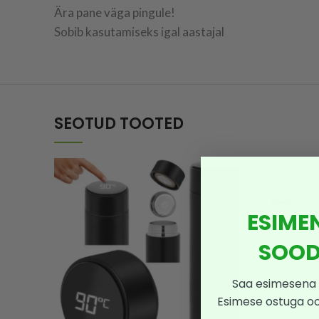
Ära pane väga pingule!
Sobib kasutamiseks igal aastajal
SEOTUD TOOTED
ESIME
SOOD
Saa esimesena 
Esimese ostuga o