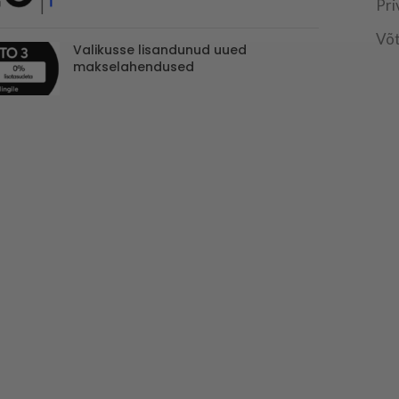
Pri
Võt
Valikusse lisandunud uued
makselahendused