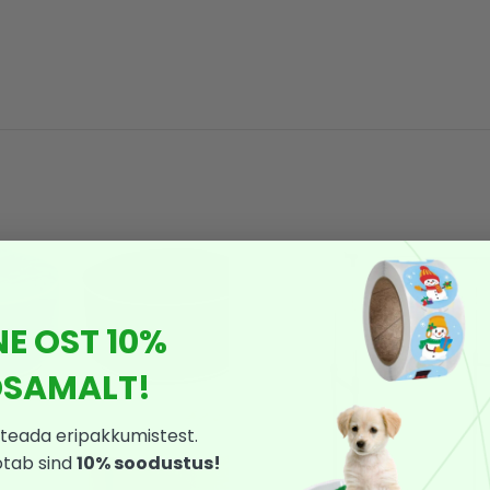
NE OST 10%
SAMALT!
teada eripakkumistest.
otab sind
10% soodustus!