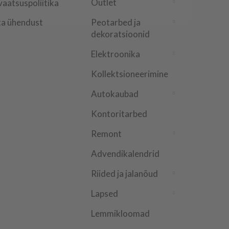
Outlet
vaatsuspoliitika
a ühendust
Peotarbed ja
dekoratsioonid
Elektroonika
Kollektsioneerimine
Autokaubad
Kontoritarbed
Remont
Advendikalendrid
Riided ja jalanõud
Lapsed
Lemmikloomad