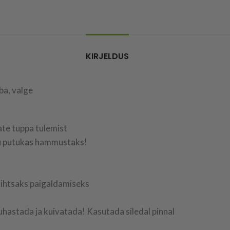
KIRJELDUS
ba, valge
te tuppa tulemist
tu putukas hammustaks!
lihtsaks paigaldamiseks
uhastada ja kuivatada! Kasutada siledal pinnal