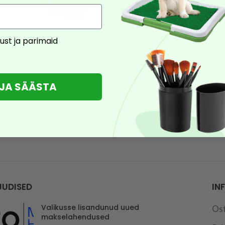
äispuhutav tumba
Riidestange 80x42x90
ust ja parimaid
160cm
12,90
€
7,74
€
21,90
€
13,14
€
U JA SÄÄSTA
UUDISED
IN
Valikusse lisandunud uued
Os
makselahendused