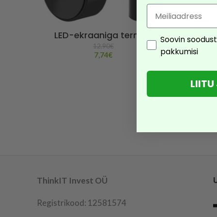
Email
LED-ekraaniga termos
T
Consent
Soovin soodust
12,90
€
pakkumisi
7,74
€
LIIT
ThinkIT Invest OÜ
Registrikood: 12581574