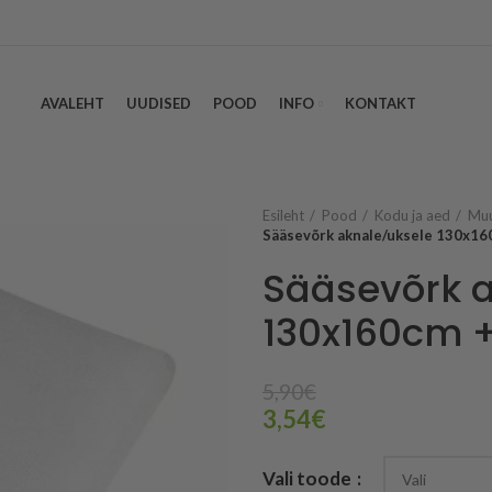
AVALEHT
UUDISED
POOD
INFO
KONTAKT
Esileht
Pood
Kodu ja aed
Muu
Sääsevõrk aknale/uksele 130x160
Sääsevõrk a
130x160cm +
5,90
€
3,54
€
Vali toode