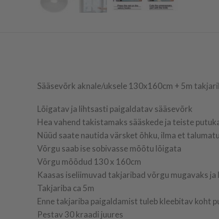
Sääsevõrk aknale/uksele 130x160cm + 5m takjari
Lõigatav ja lihtsasti paigaldatav sääsevõrk
Hea vahend takistamaks sääskede ja teiste putuka
Nüüd saate nautida värsket õhku, ilma et taluma
Võrgu saab ise sobivasse mõõtu lõigata
Võrgu mõõdud 130 x 160cm
Kaasas iseliimuvad takjaribad võrgu mugavaks ja 
Takjariba ca 5m
Enne takjariba paigaldamist tuleb kleebitav koht p
Pestav 30 kraadi juures