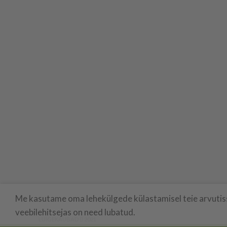
Me kasutame oma lehekülgede külastamisel teie arvutisse
veebilehitsejas on need lubatud.
LUIGEKAUBAD
2021