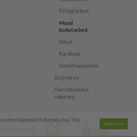
Köögitarbed
Muud
kodutarbed
Nõud
Kardinad
Vannitoasisustus
Ilu ja tervis
Harrastused ja
vaba aeg
utisse küpsiseid talletada, kui Teie
NÕUSTUN