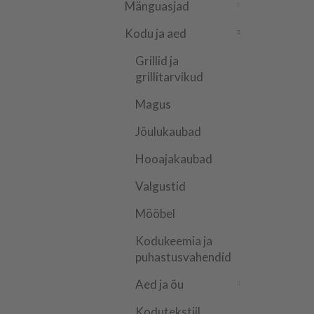
Mänguasjad
Kodu ja aed
Grillid ja
grillitarvikud
Magus
Jõulukaubad
Hooajakaubad
Valgustid
Mööbel
Kodukeemia ja
puhastusvahendid
Aed ja õu
Kodutekstiil