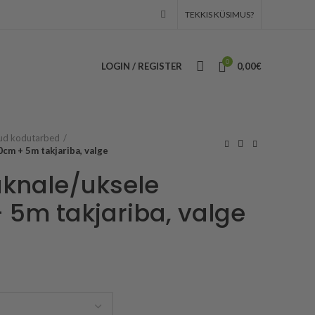
TEKKIS KÜSIMUS?
0
LOGIN / REGISTER
0,00
€
d kodutarbed
cm + 5m takjariba, valge
knale/uksele
 5m takjariba, valge