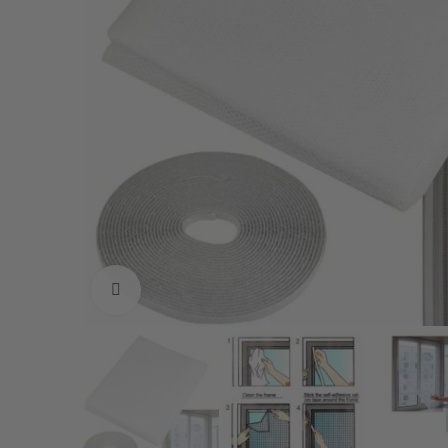
Vaata suuremalt