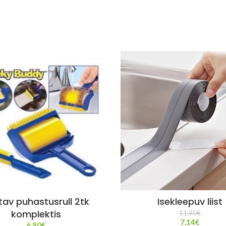
tav puhastusrull 2tk
Isekleepuv liist
komplektis
11,90
€
7,14
€
6,90
€