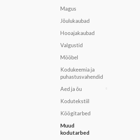
Magus
Jõulukaubad
Hooajakaubad
Valgustid
Mööbel
Kodukeemia ja
puhastusvahendid
Aed ja õu
Kodutekstiil
Köögitarbed
Muud
kodutarbed