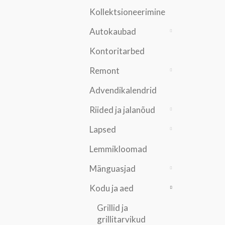
Kollektsioneerimine
Autokaubad
Kontoritarbed
Remont
Advendikalendrid
Riided ja jalanõud
Lapsed
Lemmikloomad
Mänguasjad
Kodu ja aed
Grillid ja
grillitarvikud