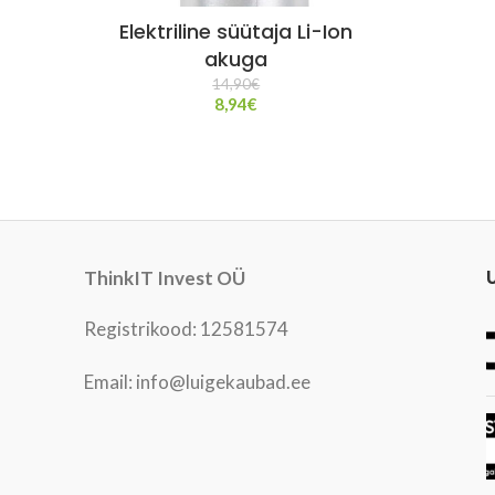
Elektriline süütaja Li-Ion
akuga
14,90
€
8,94
€
ThinkIT Invest OÜ
Registrikood: 12581574
Email: info@luigekaubad.ee