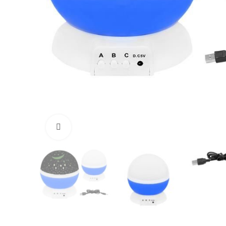
Vaata suuremalt