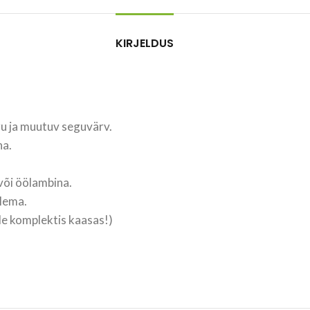
KIRJELDUS
gu ja muutuv seguvärv.
na.
või öölambina.
rlema.
e komplektis kaasas!)