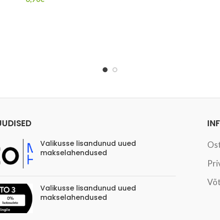
UUDISED
IN
Valikusse lisandunud uued
Os
makselahendused
Pri
Võt
Valikusse lisandunud uued
makselahendused