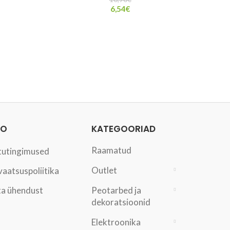
6,54
€
FO
KATEGOORIAD
Raamatud
tutingimused
Outlet
vaatsuspoliitika
a ühendust
Peotarbed ja
dekoratsioonid
Elektroonika