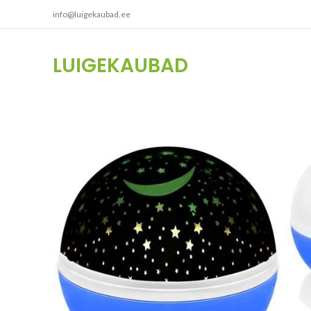
info@luigekaubad.ee
LUIGEKAUBAD