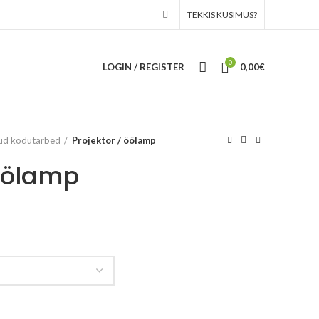
TEKKIS KÜSIMUS?
0
LOGIN / REGISTER
0,00
€
d kodutarbed
Projektor / öölamp
 öölamp