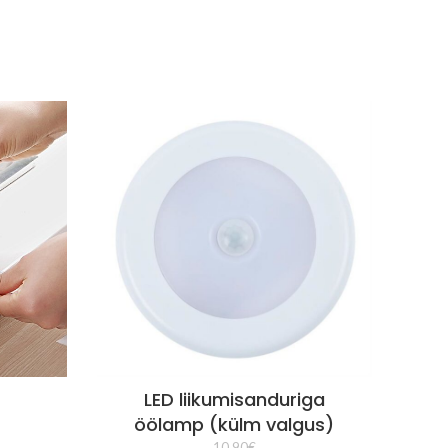
LED liikumisanduriga
Sä
öölamp (külm valgus)
13
10,90
€