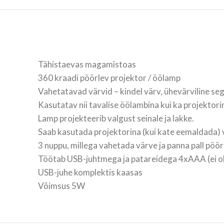
Tähistaevas magamistoas
360 kraadi pöörlev projektor / öölamp
Vahetatavad värvid – kindel värv, ühevärviline se
Kasutatav nii tavalise öölambina kui ka projektori
Lamp projekteerib valgust seinale ja lakke.
Saab kasutada projektorina (kui kate eemaldada) 
3 nuppu, millega vahetada värve ja panna pall pöö
Töötab USB-juhtmega ja patareidega 4xAAA (ei ol
USB-juhe komplektis kaasas
Võimsus 5W