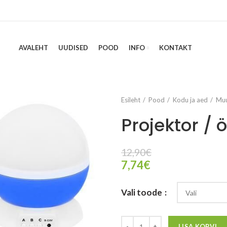
AVALEHT
UUDISED
POOD
INFO
KONTAKT
Esileht
Pood
Kodu ja aed
Muu
Projektor /
12,90
€
7,74
€
Vali toode
LISA KORVI