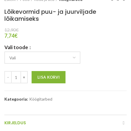
Lõikevormid puu- ja juurviljade
lõikamiseks
12,90
€
7,74
€
Vali toode
LISA KORVI
Kategooria:
Köögitarbed
KIRJELDUS