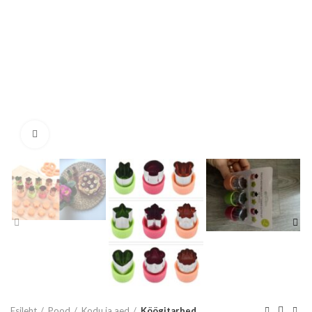
Vaata suuremalt
Esileht
Pood
Kodu ja aed
Köögitarbed