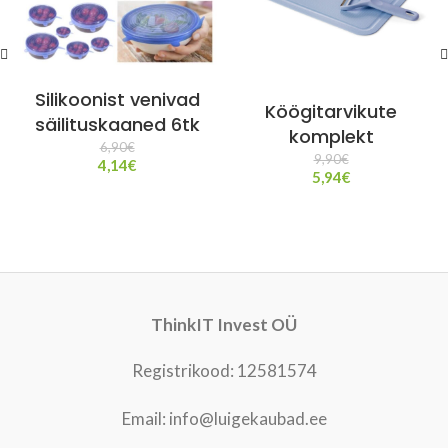
Silikoonist venivad
Köögitarvikute
säilituskaaned 6tk
komplekt
6,90
€
9,90
€
4,14
€
5,94
€
ThinkIT Invest OÜ
Registrikood: 12581574
Email: info@luigekaubad.ee