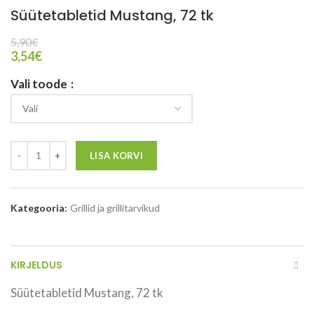
Süütetabletid Mustang, 72 tk
5,90
€
3,54
€
Vali toode
LISA KORVI
Kategooria:
Grillid ja grillitarvikud
KIRJELDUS
Süütetabletid Mustang, 72 tk