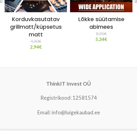
Korduvkasutatav
Lõkke süütamise
grillmatt/küpsetus
abimees
ma​tt
8,90
€
5,34
€
4,90
€
2,94
€
ThinkIT Invest OÜ
Registrikood: 12581574
Email: info@luigekaubad.ee