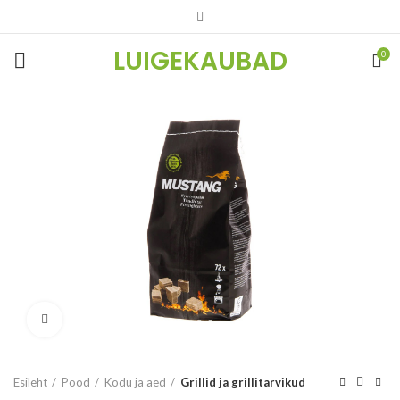
LUIGEKAUBAD
0
Vaata suuremalt
Esileht
Pood
Kodu ja aed
Grillid ja grillitarvikud