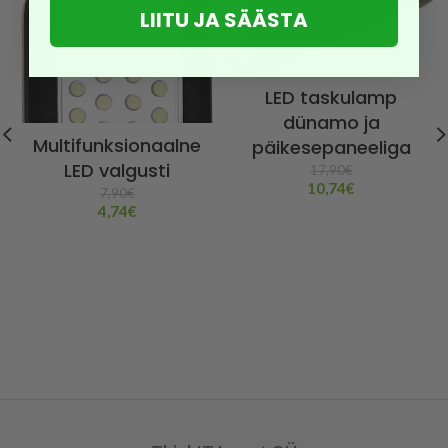
LIITU JA SÄÄSTA
LED taskulamp
dünamo ja
Multifunksionaalne
päikesepaneeliga
LED valgusti
17,90
€
10,74
€
7,90
€
4,74
€