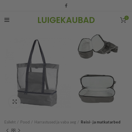
LUIGEKAUBAD
0
Vaata suuremalt
Esileht
Pood
Harrastused ja vaba aeg
Reisi- ja matkatarbed