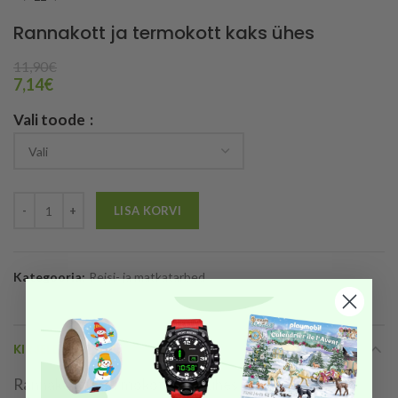
Rannakott ja termokott kaks ühes
11,90
€
7,14
€
Vali toode
LISA KORVI
Kategooria:
Reisi- ja matkatarbed
KIRJELDUS
Rannakott ja termokott kaks ühes