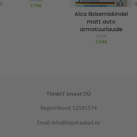
7,74
€
Alca libisemiskindel
matt auto
armatuurlauale
5,90
€
3,54
€
ThinkIT Invest OÜ
Registrikood: 12581574
Email: info@luigekaubad.ee