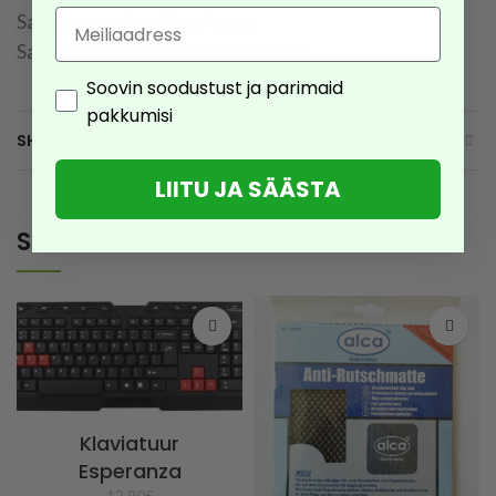
Email
Saab kasutada telefoni toena
Samsung Galaxy A70 nutitelefonile
Consent
Soovin soodustust ja parimaid
pakkumisi
SHIPPING & DELIVERY
LIITU JA SÄÄSTA
SEOTUD TOOTED
Klaviatuur
Esperanza
12,90
€