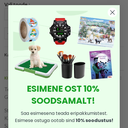
Vali toode
LISA KORVI
Kategooria:
Telefonide, tahvelarvutite ja arvutite tarvikud
KIRJELDUS
ESIMENE OST 10%
TelForceOne kaitseümbris Smart Clear View Samsung
Galaxy A70, kuldne
SOODSAMALT!
Stiilne klapiga kaitseümbris
Saa esimesena teada eripakkumistest.
Kaitseb kriimustuste ja mustuse eest
Esimese ostuga ootab sind
10% soodustus!
Säilitab ligipääsu olulistele ühendustele