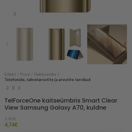
Vaata suuremalt
Esileht
Pood
Elektroonika
Telefonide, tahvelarvutite ja arvutite tarvikud
TelForceOne kaitseümbris Smart Clear
View Samsung Galaxy A70, kuldne
7,90
€
4,74
€