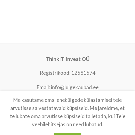
ThinkIT Invest OÜ
Registrikood: 12581574
Email: info@luigekaubad.ee
Me kasutame oma lehekülgede külastamisel teie
arvutisse salvestatavaid küpsiseid. Me järeldme, et
LUIGEKAUBAD
2021
te lubate oma arvutisse küpsiseid talletada, kui Teie
veebilehitsejas on need lubatud.